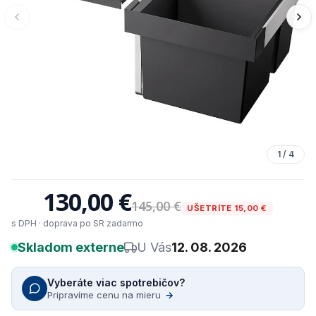
1
/
4
130,00 €
145,00 €
UŠETRÍTE 15,00 €
s DPH · doprava po SR zadarmo
Skladom externe
U Vás
12. 08. 2026
Vyberáte viac spotrebičov?
Pripravíme cenu na mieru
→