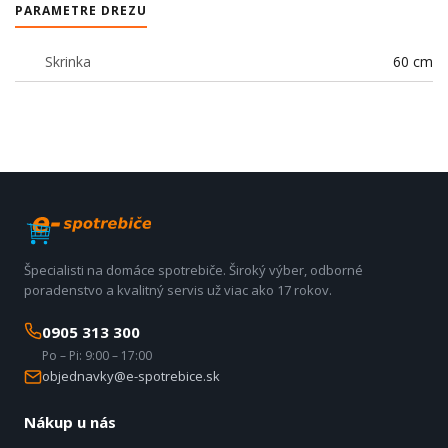
PARAMETRE DREZU
Skrinka
60 cm
Špecialisti na domáce spotrebiče. Široký výber, odborné
poradenstvo a kvalitný servis už viac ako 17 rokov.
0905 313 300
Po – Pi: 9:00 – 17:00
objednavky@e-spotrebice.sk
Nákup u nás