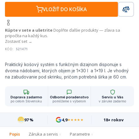
VLOŽIŤ DO KOŠÍKA
Kúpte v sete a ušetrite
Doplňte ďalšie produkty — zľava sa
pripočíta na každý kus.
Zostaviť set →
KÓD:
521471
Praktický košový systém s funkčným dizajnom disponuje s
dvoma nádobami, ktorých objem je 1x30 l a 1x19 l. Je vhodný
na zabudovanie pod skrinku, pričom potrebná šírka je 60 cm.
Doprava zadarmo
Odborné poradenstvo
Servis u Vás
po celom Slovensku
pomôžeme s výberom
v záruke zadarmo
97 %
4,9
18+ rokov
★★★★★
Popis
Záruka a servis
Parametre