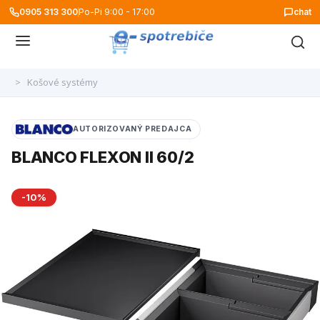
0905 313 300
Po-Pi 9:00 - 17:00
chat
>
Košové systémy
AUTORIZOVANÝ PREDAJCA
BLANCO FLEXON II 60/2
-10%