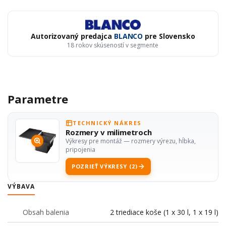
Autorizovaný predajca
BLANCO
pre Slovensko
18 rokov skúseností v segmente
Parametre
TECHNICKÝ NÁKRES
Rozmery v milimetroch
Výkresy pre montáž — rozmery výrezu, hĺbka,
pripojenia
POZRIEŤ VÝKRESY (2)
VÝBAVA
Obsah balenia
2 triediace koše (1 x 30 l, 1 x 19 l)