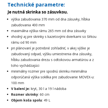
Technické parametre:
Je nutná skrinka so zásuvkou.
výška zabudovania 370 mm od dna zásuvky, hĺbka
zabudovania 400 mm
maximálna výška rámu 265 mm od dna zásuvky
vhodný aj pre skrinky s kazetovými dvierkami so šírkou
rámu od 90 mm
pri plánovaní je potrebné zohľadniť, v akej výške je
zabudovaný odpad, výšku umiestnenia dna zásuvky,
hĺbku zabudovania drezu s odtokovou armatúrou a z
toho vychádzajúci
minimálny rozmer pre spodnú skrinku minimálna
odporúčaná výška soklíka pre zabudovanie MOVEX-u:
100 mm
V balení je:
kryt, 30 l a 19 l nádoba
Rozmer skrinky
: 60 cm
Objem koša spolu
: 49 L