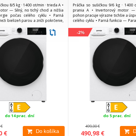
čkou 8/5 kg · 1400 ot/min · trieda A •
Práčka so sušičkou 9/6 kg · 1400 o
otor — Silný, no tichý chod a nižšia
prania A • Invertorový motor —
ergie počas celého cyklu • Parná
pohon pracuje výrazne tichšie a úsp
eži bielizeň parou a zníži pokrčenie,
celého cyklu • Parná funkcia — Para
hlenia • SterilTub —...
takže bielizeň vychádza s minimom p
-2%
do 14 prac. dní
do 5 prac. dní
 €
499,00 €
Do košíka
D
0 €
490,98 €