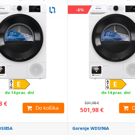
ipojíte priamo k odpadu, takže...
Sušičku pripojíte hadicou priamo k o
-6%
do 14 prac. dní
do 14 prac. dní
8 €
531,98 €
Do košíka
D
501,98 €
DSI85A
Gorenje WDSI96A