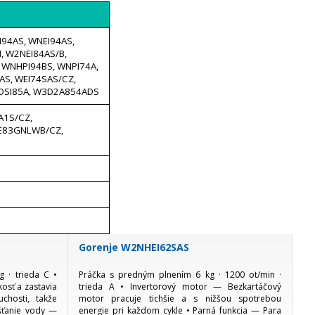
I94AS, WNEI94AS,
, W2NEI84AS/B,
, WNHPI94BS, WNPI74A,
AS, WEI74SAS/CZ,
WDSI85A, W3D2A854ADS
A1S/CZ,
NE83GNLWB/CZ,
Gorenje W2NHEI62SAS
 · trieda C •
Práčka s predným plnením 6 kg · 1200 ot/min ·
osť a zastavia
trieda A • Invertorový motor — Bezkartáčový
chosti, takže
motor pracuje tichšie a s nižšou spotrebou
úšťanie vody —
energie pri každom cykle • Parná funkcia — Para