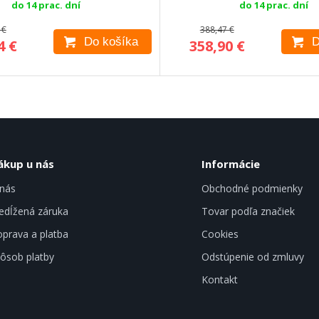
do 14 prac. dní
do 14 prac. dní
 €
388,47 €
Do košíka
D
4 €
358,90 €
ákup u nás
Informácie
nás
Obchodné podmienky
edĺžená záruka
Tovar podľa značiek
prava a platba
Cookies
ôsob platby
Odstúpenie od zmluvy
Kontakt