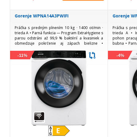
Gorenje WPNA14A3PWIFI
Gorenje W
Práčka s predným plnením 10 kg · 1400 ot/min ·
Práčka s pre
trieda A • Parná funkcia — Program ExtraHygiene s
trieda A • 
parou odstráni až 99,9 % baktérií a kvasiniek a
pohon pracuje
obmedzuje pokrčenie aj zápach bielizne •
bubna • Parn
Invertorový motor — Výkonný a zároveň tichý
osviežuje biel
chod...
-11%
-4%