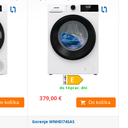
dpadu,...
uvoľní zaschnuté nečistoty a pomáha vyhladiť
záhyby,...
do 14 prac. dní
379,00 €
o košíka
Do košíka
Gorenje WNHEI74SAS