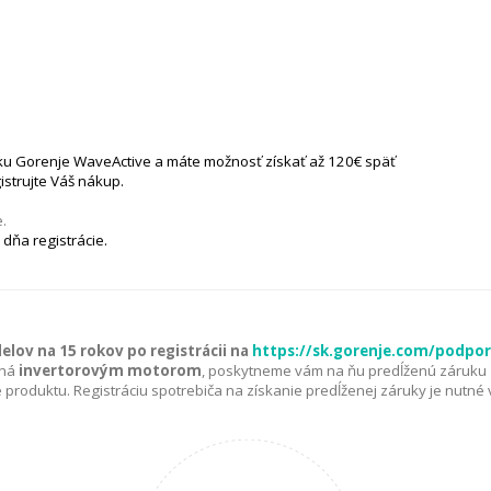
čku Gorenje WaveActive a máte možnosť získať až 120€ späť
istrujte Váš nákup.
e.
dňa registrácie.
lov na 15 rokov po registrácii na
https://sk.gorenje.com/podpora
ená
invertorovým motorom
, poskytneme vám na ňu predĺženú záruku 1
 produktu. Registráciu spotrebiča na získanie predĺženej záruky je nutn