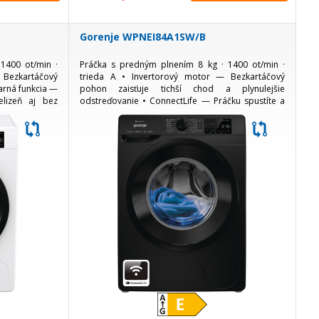
Gorenje WPNEI84A1SW/B
1400 ot/min ·
Práčka s predným plnením 8 kg · 1400 ot/min ·
 Bezkartáčový
trieda A • Invertorový motor — Bezkartáčový
Parná funkcia —
pohon zaisťuje tichší chod a plynulejšie
elizeň aj bez
odstreďovanie • ConnectLife — Práčku spustíte a
nnectLife —
ovládate cez aplikáciu v mobile odkiaľkoľvek,
vrátane...