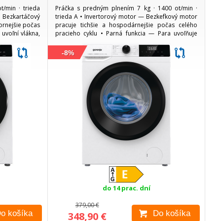
t/min · trieda
Práčka s predným plnením 7 kg · 1400 ot/min ·
 Bezkartáčový
trieda A • Invertorový motor — Bezkefkový motor
ornejšie počas
pracuje tichšie a hospodárnejšie počas celého
 uvoľní vlákna,
pracieho cyklu • Parná funkcia — Para uvoľňuje
okrčenia...
zaschnuté nečistoty a pomáha vyhladiť záhyby na...
-8%
do 14 prac. dní
379,00 €
o košíka
Do košíka
348,90 €