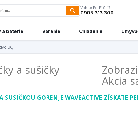
Volajte Po-Pi 9-17
0905 313 300
 a batérie
Varenie
Chladenie
Umýva
tive 3Q
ky a sušičky
Zobrazi
Akcia s
A SUSIČKOU GORENJE WAVEACTIVE ZÍSKATE PEN