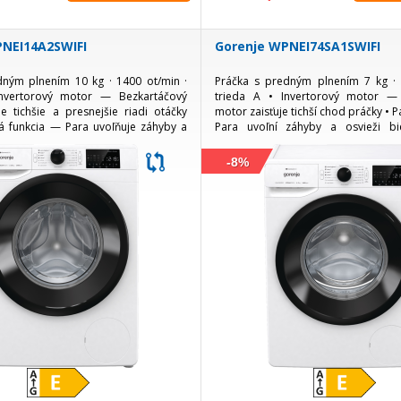
PNEI14A2SWIFI
Gorenje WPNEI74SA1SWIFI
dným plnením 10 kg · 1400 ot/min ·
Práčka s predným plnením 7 kg · 
Invertorový motor — Bezkartáčový
trieda A • Invertorový motor —
 tichšie a presnejšie riadi otáčky
motor zaisťuje tichší chod práčky • 
á funkcia — Para uvoľňuje záhyby a
Para uvoľní záhyby a osvieži bi
izeň, takže treba menej žehlenia •...
plnohodnotného prania • Co
Diaľkové...
-8%