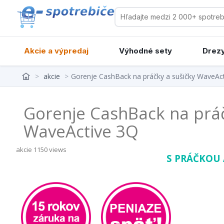
Akcie a výpredaj
Výhodné sety
Drezy
>
akcie
>
Gorenje CashBack na práčky a sušičky WaveAc
Gorenje CashBack na práč
WaveActive 3Q
akcie
1150 views
S PRÁČKOU 