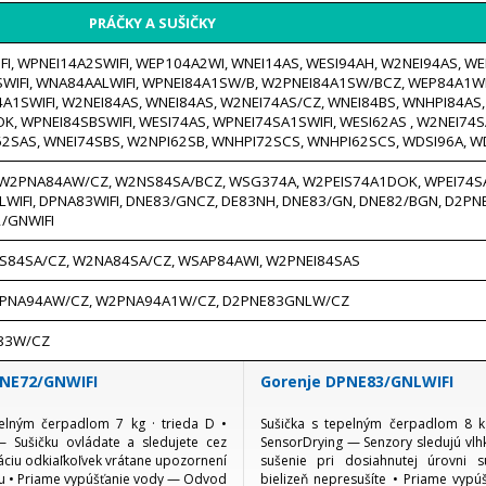
PRÁČKY A SUŠIČKY
, WPNEI14A2SWIFI, WEP104A2WI, WNEI14AS, WESI94AH, W2NEI94AS, WE
WIFI, WNA84AALWIFI, WPNEI84A1SW/B, W2PNEI84A1SW/BCZ, WEP84A1WI
4A1SWIFI, W2NEI84AS, WNEI84AS, W2NEI74AS/CZ, WNEI84BS, WNHPI84AS
, WPNEI84SBSWIFI, WESI74AS, WPNEI74SA1SWIFI, WESI62AS , W2NEI74S
62SAS, WNEI74SBS, W2NPI62SB, WNHPI72SCS, WNHPI62SCS, WDSI96A, 
 W2PNA84AW/CZ, W2NS84SA/BCZ, WSG374A, W2PEIS74A1DOK, WPEI74S
WIFI, DPNA83WIFI, DNE83/GNCZ, DE83NH, DNE83/GN, DNE82/BGN, D2P
/GNWIFI
84SA/CZ, W2NA84SA/CZ, WSAP84AWI, W2PNEI84SAS
2PNA94AW/CZ, W2PNA94A1W/CZ, D2PNE83GNLW/CZ
A83W/CZ
PNE72/GNWIFI
Gorenje DPNE83/GNLWIFI
pelným čerpadlom 7 kg · trieda D •
Sušička s tepelným čerpadlom 8 kg
— Sušičku ovládate a sledujete cez
SensorDrying — Senzory sledujú vlhk
áciu odkiaľkoľvek vrátane upozornení
sušenie pri dosiahnutej úrovni su
lu • Priame vypúšťanie vody — Odvod
bielizeň nepresušíte • Priame vyp