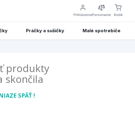
Prihlásenie
Porovnanie
Košík
čky
Práčky a sušičky
Malé spotrebiče
ť produkty
a skončila
IAZE SPÄŤ !