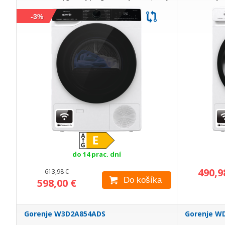
program odstráni z bielizne baktérie a kvasinky a...
kondenzátu pr
-3%
do 14 prac. dní
490,9
613,98 €
Do košíka
598,00 €
Gorenje W3D2A854ADS
Gorenje W