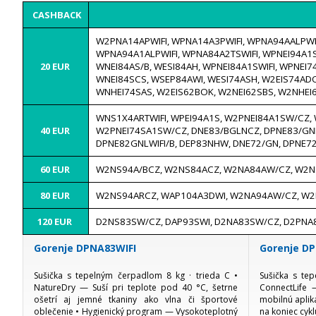
CASHBACK
W2PNA14APWIFI, WPNA14A3PWIFI, WPNA94AALPWIFI
WPNA94A1ALPWIFI, WPNA84A2TSWIFI, WPNEI94A1S
20 EUR
WNEI84AS/B, WESI84AH, WPNEI84A1SWIFI, WPNEI7
WNEI84SCS, WSEP84AWI, WESI74ASH, W2EIS74ADOK
WNHEI74SAS, W2EIS62BOK, W2NEI62SBS, W2NHEI
WNS1X4ARTWIFI, WPEI94A1S, W2PNEI84A1SW/CZ,
40 EUR
W2PNEI74SA1SW/CZ, DNE83/BGLNCZ, DPNE83/GNL
DPNE82GNLWIFI/B, DEP83NHW, DNE72/GN, DPNE72
60 EUR
W2NS94A/BCZ, W2NS84ACZ, W2NA84AW/CZ, W2NS
80 EUR
W2NS94ARCZ, WAP104A3DWI, W2NA94AW/CZ, W
120 EUR
D2NS83SW/CZ, DAP93SWI, D2NA83SW/CZ, D2PN
Gorenje DPNA83WIFI
Gorenje D
Sušička s tepelným čerpadlom 8 kg · trieda C •
Sušička s te
NatureDry — Suší pri teplote pod 40 °C, šetrne
ConnectLife 
ošetrí aj jemné tkaniny ako vlna či športové
mobilnú aplik
oblečenie • Hygienický program — Vysokoteplotný
na koniec cyk