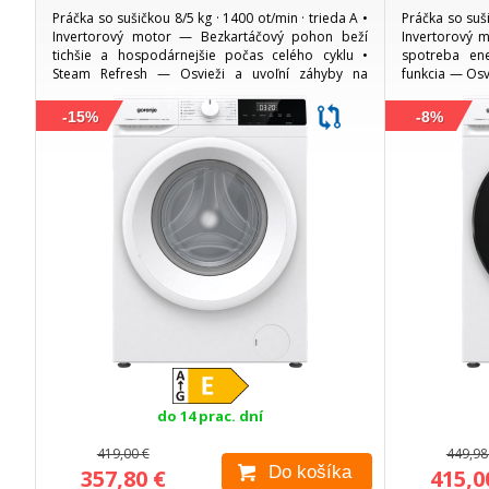
Práčka so sušičkou 8/5 kg · 1400 ot/min · trieda A •
Práčka so suši
Invertorový motor — Bezkartáčový pohon beží
Invertorový m
tichšie a hospodárnejšie počas celého cyklu •
spotreba en
Steam Refresh — Osvieži a uvoľní záhyby na
funkcia — Osvi
bielizni parou bez nutnosti opätovného prania •...
takže menej že
-15%
-8%
do 14 prac. dní
419,00 €
449,98
Do košíka
357,80 €
415,0