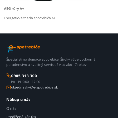
AEG rúry A+
Energetická trieda spotrebiča A+
Špecialisti na domáce spotrebiče. Široký výber, odborné
poradenstvo a kvalitný servis už viac ako 17 rokov.
0905 313 300
Po – Pi: 9:00 – 17:00
objednavky@e-spotrebice.sk
Nákup u nás
O nás
Predĺžená záruka