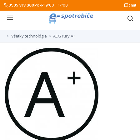
0905 313 300
Po-Pi 9:00 - 17:00
chat
>
Všetky technológie
>
AEG rúry A+