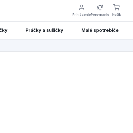
Prihlásenie
Porovnanie
Košík
čky
Práčky a sušičky
Malé spotrebiče