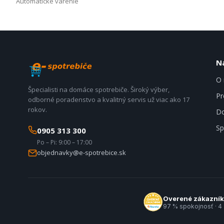
Automatické varenie
N
O 
Špecialisti na domáce spotrebiče. Široký výber,
Pr
odborné poradenstvo a kvalitný servis už viac ako 17
rokov.
Do
Sp
0905 313 300
Po – Pi: 9:00 – 17:00
objednavky@e-spotrebice.sk
Overené zákazní
97 % spokojnosť · 4