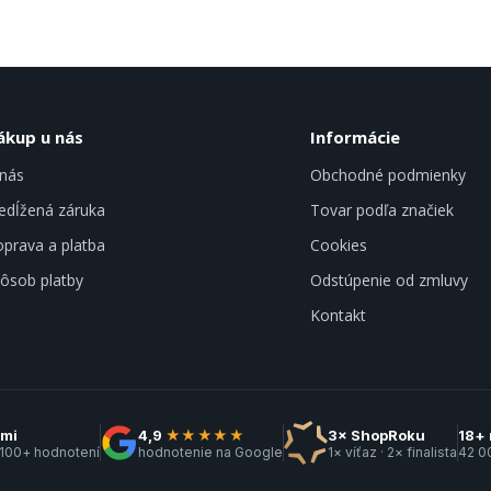
ákup u nás
Informácie
nás
Obchodné podmienky
edĺžená záruka
Tovar podľa značiek
prava a platba
Cookies
ôsob platby
Odstúpenie od zmluvy
Kontakt
kmi
4,9
★★★★★
3× ShopRoku
18+ 
 100+ hodnotení
hodnotenie na Google
1× víťaz · 2× finalista
42 0