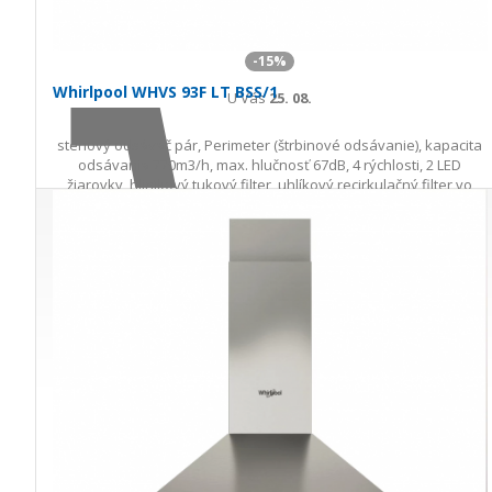
-15%
Whirlpool WHVS 93F LT BSS/1
U Vás
25. 08.
stenový odsávač pár, Perimeter (štrbinové odsávanie), kapacita
odsávania 770m3/h, max. hlučnosť 67dB, 4 rýchlosti, 2 LED
žiarovky, hliníkový tukový filter, uhlíkový recirkulačný filter vo
výbave,…
528,00 €
624,23 €
Ušetríte 96,23 €
s DPH · doprava zdarma
do 5 prac. dní