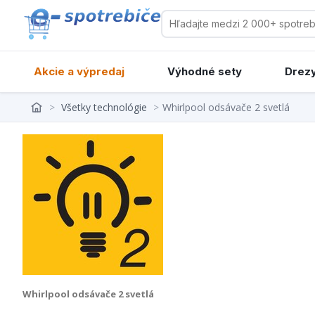
Akcie a výpredaj
Výhodné sety
Drezy
>
Všetky technológie
>
Whirlpool odsávače 2 svetlá
Whirlpool odsávače 2 svetlá