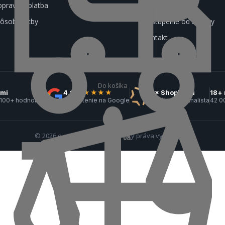
prava a platba
Cookies
ôsob platby
Odstúpenie od zmluvy
Kontakt
Do košíka
kmi
4,9
★★★★★
3× ShopRoku
18+ 
 100+ hodnotení
hodnotenie na Google
1× víťaz · 2× finalista
42 0
© 2026 e-spotrebiče.sk — Všetky práva vyhradené.
U Vás
18. 08.