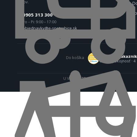
rokov.
Do
Sp
0905 313 300
Po – Pi: 9:00 – 17:00
objednavky@e-spotrebice.sk
Overené zákazní
Do košíka
97 % spokojnosť · 4
U Vás
18. 08.