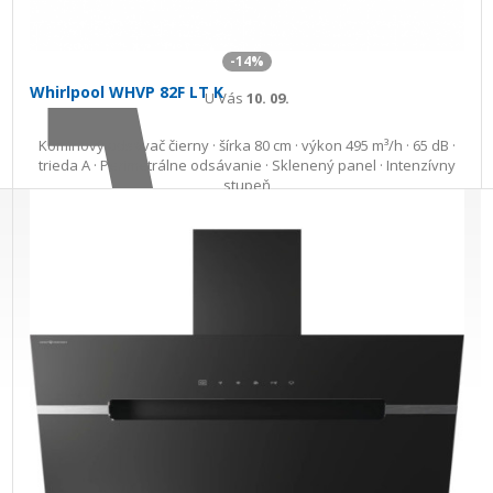
-14%
Whirlpool WHVP 82F LT K
U Vás
10. 09.
Komínový odsávač čierny · šírka 80 cm · výkon 495 m³/h · 65 dB ·
trieda A · Perimetrálne odsávanie · Sklenený panel · Intenzívny
stupeň
310,52 €
359,00 €
Ušetríte 48,48 €
s DPH · doprava zdarma
do 14 prac. dní