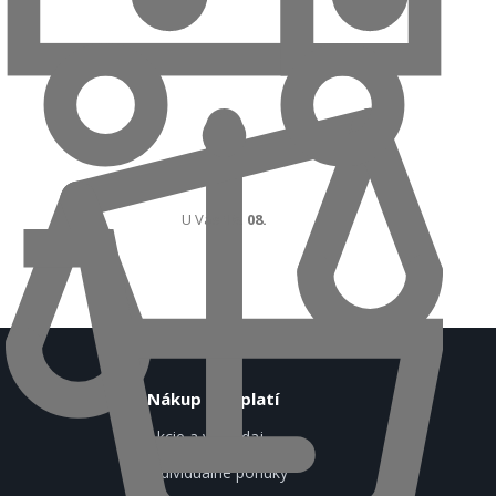
Do košíka
U Vás
18. 08.
Nákup sa oplatí
Akcie a výpredaj
Individuálne ponuky