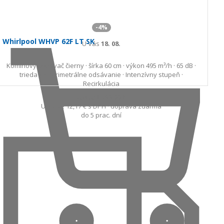
-4%
Whirlpool WHVP 62F LT SK
U Vás
18. 08.
Komínový odsávač čierny · šírka 60 cm · výkon 495 m³/h · 65 dB ·
trieda A · Perimetrálne odsávanie · Intenzívny stupeň ·
Recirkulácia
286,83 €
299,00 €
Ušetríte 12,17 €
s DPH · doprava zdarma
do 5 prac. dní