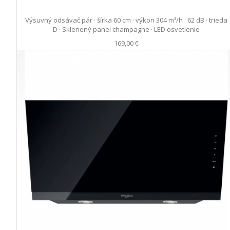
Výsuvný odsávač pár · šírka 60 cm · výkon 304 m³/h · 62 dB · trieda
D · Sklenený panel champagne · LED osvetlenie
169,00 €
s DPH · doprava zdarma
do 14 prac. dní