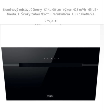
Komínový odsávač čierny · šírka 90 cm · výkon 428 m³/h · 65 dB ·
trieda D · Široký záber 90 cm · Recirkulácia · LED osvetlenie
269,00 €
s DPH · doprava zdarma
do 5 prac. dní