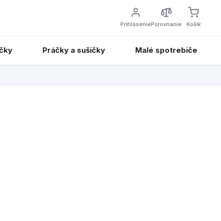
Prihlásenie
Porovnanie
Košík
čky
Práčky a sušičky
Malé spotrebiče