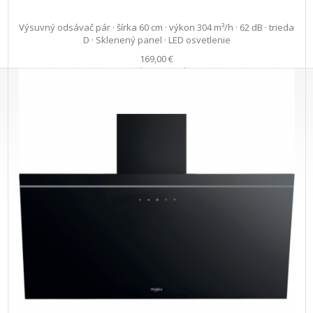
Výsuvný odsávač pár · šírka 60 cm · výkon 304 m³/h · 62 dB · trieda
D · Sklenený panel · LED osvetlenie
169,00 €
s DPH · doprava zdarma
Na objednávku