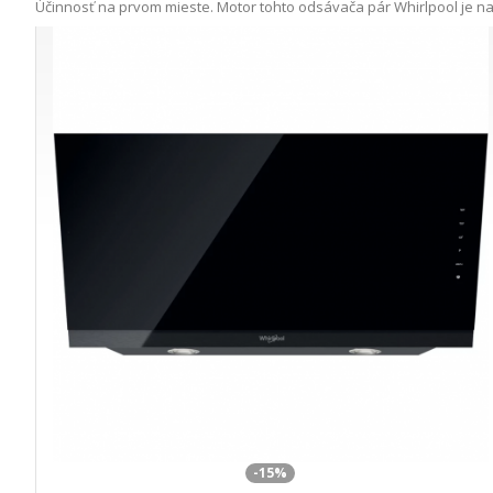
Účinnosť na prvom mieste. Motor tohto odsávača pár Whirlpool je nav
-15%