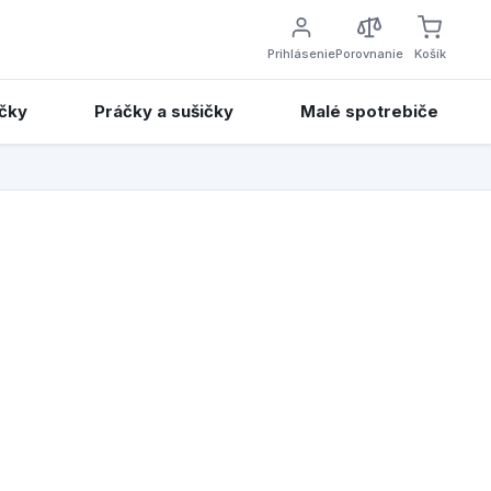
Prihlásenie
Porovnanie
Košík
čky
Práčky a sušičky
Malé spotrebiče