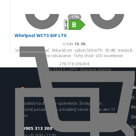
-17%
Whirlpool WCT3 63F LTX
U Vás
18. 08.
Vstavaný odsávač · šírka 60 cm · výkon 550 m³/h · 65 dB · trieda B ·
Perimetrálne odsávanie · Tichý chod · LED osvetlenie
279,77 €
339,00 €
Ušetríte 59,23 €
s DPH · doprava zdarma
do 14 prac. dní
N
O 
Špecialisti na domáce spotrebiče. Široký výber,
Pr
odborné poradenstvo a kvalitný servis už viac ako 17
rokov.
Do
Sp
0905 313 300
Po – Pi: 9:00 – 17:00