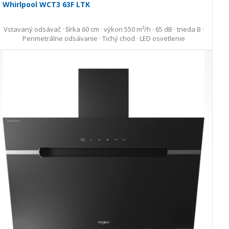
Whirlpool WCT3 63F LTK
Vstavaný odsávač · šírka 60 cm · výkon 550 m³/h · 65 dB · trieda B ·
Perimetrálne odsávanie · Tichý chod · LED osvetlenie
275,00 €
339,00 €
Ušetríte 64,00 €
s DPH · doprava zdarma
Skladom