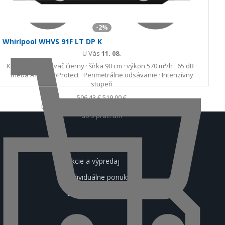
-2%
Whirlpool WHVS 91F LT DP K
U Vás
11. 08.
Komínový odsávač čierny · šírka 90 cm · výkon 570 m³/h · 65 dB ·
trieda A+ · DropProtect · Perimetrálne odsávanie · Intenzívny
stupeň
506,43 €
519,00 €
Ušetríte 12,57 €
s DPH · doprava zdarma
do 5 prac. dní
Nákup sa oplatí
Akcie a výpredaj
Individuálne ponuky
Blog