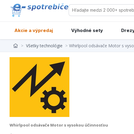
Akcie a výpredaj
Výhodné sety
Drezy
>
Všetky technológie
>
Whirlpool odsávače Motor s vys
Whirlpool odsávače Motor s vysokou účinnosťou