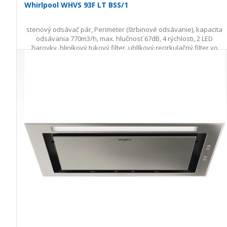
Whirlpool WHVS 93F LT BSS/1
stenový odsávač pár, Perimeter (štrbinové odsávanie), kapacita
odsávania 770m3/h, max. hlučnosť 67dB, 4 rýchlosti, 2 LED
žiarovky, hliníkový tukový filter, uhlíkový recirkulačný filter vo
výbave,…
528,00 €
624,23 €
Ušetríte 96,23 €
s DPH · doprava zdarma
do 5 prac. dní