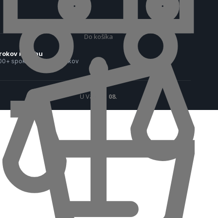
Do košíka
rokov na trhu
00+ spokojných zákazníkov
U Vás
18. 08.