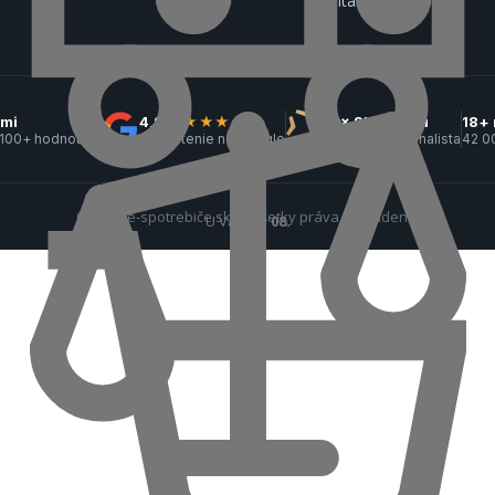
Kontakt
Do košíka
kmi
4,9
★★★★★
3× ShopRoku
18+ 
 100+ hodnotení
hodnotenie na Google
1× víťaz · 2× finalista
42 0
© 2026 e-spotrebiče.sk — Všetky práva vyhradené.
U Vás
18. 08.