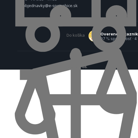
objednavky@e-spotrebice.sk
Overené zákazní
Do košíka
97 % spokojnosť · 4
U Vás
25. 08.