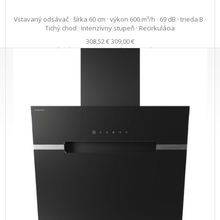
Vstavaný odsávač · šírka 60 cm · výkon 600 m³/h · 69 dB · trieda B ·
Tichý chod · Intenzívny stupeň · Recirkulácia
308,52 €
309,00 €
Ušetríte 0,48 €
s DPH · doprava zdarma
do 5 prac. dní