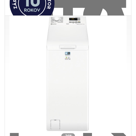
Electrolux EW6F3494ACC
U Vás
18. 08.
Práčka s predným plnením 9 kg · 1400 ot/min · trieda A ·
SensiCare · AutoDose · Parná funkcia
585,00 €
940,00 €
Ušetríte 355,00 €
s DPH · doprava zdarma
do 5 prac. dní
-36%