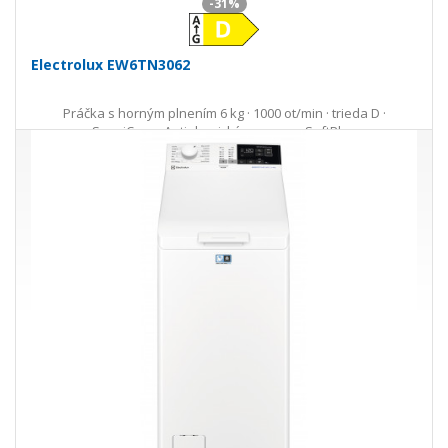
-31%
Electrolux EW6TN3062
Práčka s horným plnením 6 kg · 1000 ot/min · trieda D ·
SensiCare · Antialergický program · SoftPlus
404,00 €
587,00 €
Ušetríte 183,00 €
s DPH · doprava zdarma
do 5 prac. dní