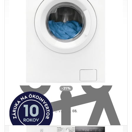
Do košíka
-31%
U Vás
18. 08.