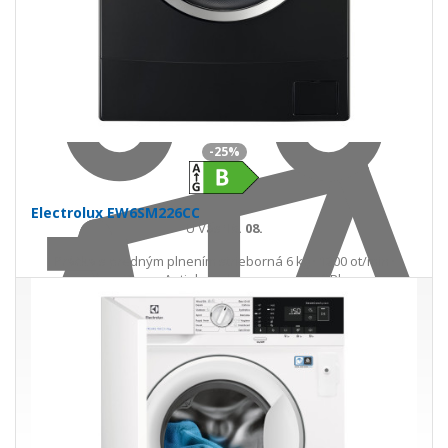
Do košíka
-25%
Electrolux EW6SM226CC
U Vás
18. 08.
Práčka s predným plnením strieborná 6 kg · 1200 ot/min ·
SensiCare · Antialergický program · SoftPlus
546,00 €
728,00 €
Ušetríte 182,00 €
s DPH · doprava zdarma
do 14 prac. dní