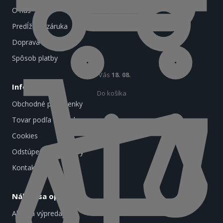
O nás
Predĺžená záruka
Doprava a platba
Spôsob platby
U Vás
18. 08.
Informácie
Do košíka
Obchodné podmienky
Tovar podľa značiek
Cookies
Odstúpenie od zmluvy
Kontakt
Nákup sa oplatí
Akcie a výpredaj