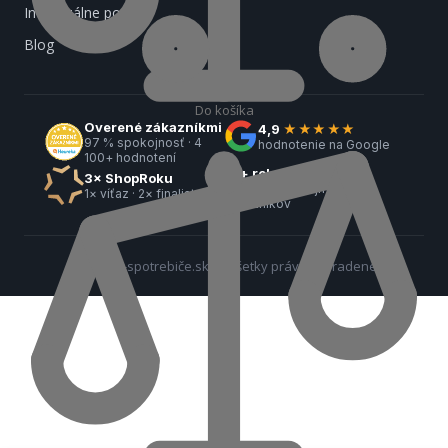
Individuálne ponuky
Blog
Do košíka
Overené zákazníkmi
4,9
★★★★★
97 % spokojnosť · 4
hodnotenie na Google
100+ hodnotení
18+ rokov na trhu
3× ShopRoku
42 000+ spokojných
1× víťaz · 2× finalista
zákazníkov
© 2026 e-spotrebiče.sk — Všetky práva vyhradené.