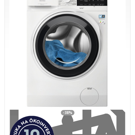
Electrolux EW5W468WE
Práčka so sušičkou 8/4 kg · 1600 ot/min · trieda D · DualCare ·
SensiCare · Steam Refresh
499,00 €
728,00 €
Ušetríte 229,00 €
s DPH · doprava zdarma
do 5 prac. dní
Do košíka
-38%