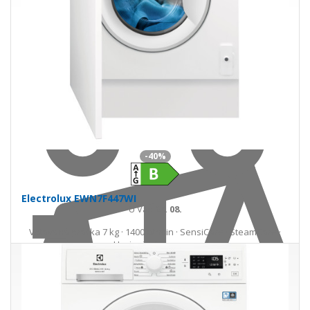
Do košíka
-40%
Electrolux EWN7F447WI
U Vás
25. 08.
Vstavaná práčka 7 kg · 1400 ot/min · SensiCare · SteamCare ·
Hygienický program
527,00 €
881,00 €
Ušetríte 354,00 €
s DPH · doprava zdarma
do 5 prac. dní