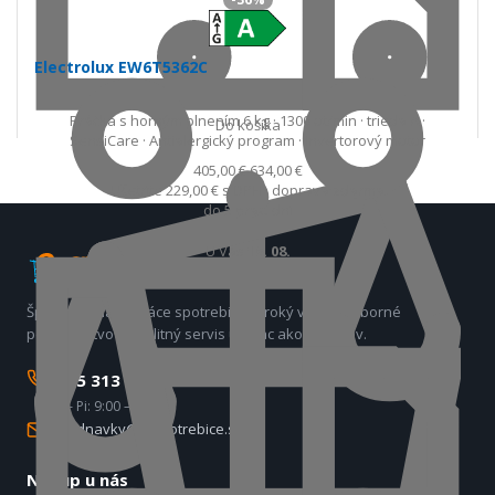
Electrolux EW6T5362C
Práčka s horným plnením 6 kg · 1300 ot/min · trieda A ·
Do košíka
SensiCare · Antialergický program · Invertorový motor
405,00 €
634,00 €
Ušetríte 229,00 €
s DPH · doprava zdarma
do 5 prac. dní
U Vás
18. 08.
Špecialisti na domáce spotrebiče. Široký výber, odborné
poradenstvo a kvalitný servis už viac ako 17 rokov.
0905 313 300
Po – Pi: 9:00 – 17:00
objednavky@e-spotrebice.sk
Nákup u nás