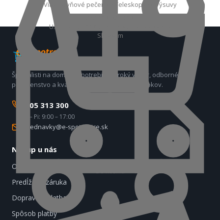
Viacúrovňové pečenie · Teleskopické výsuvy
353,00 €
634,00 €
Ušetríte 281,00 €
s DPH · doprava zdarma
Skladom
Špecialisti na domáce spotrebiče. Široký výber, odborné
poradenstvo a kvalitný servis už viac ako 17 rokov.
0905 313 300
Po – Pi: 9:00 – 17:00
objednavky@e-spotrebice.sk
Nákup u nás
O nás
Do košíka
Predĺžená záruka
Doprava a platba
Spôsob platby