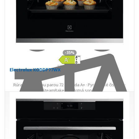
Do košíka
-35%
U Vás
18. 08.
Electrolux KODDP77WX
Rúra s prídavnou parou 72 l · trieda A+ · Pyrolytické čistenie ·
SteamBake · Teplotná sonda
527,00 €
811,00 €
Ušetríte 284,00 €
s DPH · doprava zdarma
Skladom