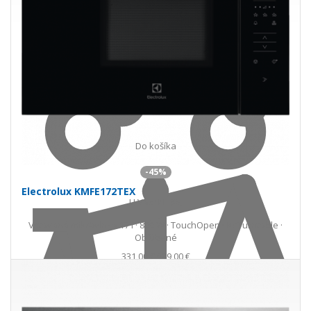
Do košíka
-45%
Electrolux KMFE172TEX
U Vás
11. 08.
Vstavaná mikrovlnka 17 l · 800 W · TouchOpen · ReTurntable ·
Obľúbené
331,00 €
599,00 €
Ušetríte 268,00 €
s DPH · doprava zdarma
do 5 prac. dní