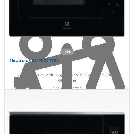
Do košíka
-37%
Electrolux KMFD264TEX
Vstavaná mikrovlnka s grilom 25 l · 900 W · TouchOpen ·
U Vás
18. 08.
Obľúbené
477,00 €
752,00 €
Ušetríte 275,00 €
s DPH · doprava zdarma
Skladom