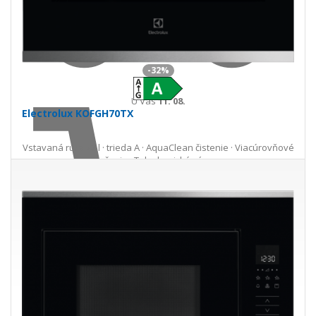
-32%
U Vás
11. 08.
Electrolux KOFGH70TX
Vstavaná rúra 72 l · trieda A · AquaClean čistenie · Viacúrovňové
pečenie · Teleskopické výsuvy
365,00 €
540,00 €
Ušetríte 175,00 €
s DPH · doprava zdarma
do 5 prac. dní