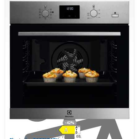
Ušetríte 147,00 €
s DPH · doprava zdarma
Skladom
Do košíka
-42%
U Vás
11. 08.