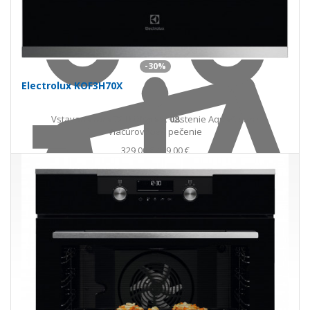
Do košíka
-30%
Electrolux KOF3H70X
Vstavaná rúra 72 l · trieda A · Čistenie AquaClean ·
U Vás
11. 08.
Viacúrovňové pečenie
329,00 €
469,00 €
Ušetríte 140,00 €
s DPH · doprava zdarma
do 5 prac. dní