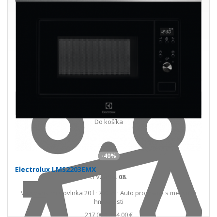
Do košíka
-40%
Electrolux LMS2203EMX
U Vás
18. 08.
Vstavaná mikrovlnka 20 l · 700 W · Auto programy s meraním
hmotnosti
217,00 €
364,00 €