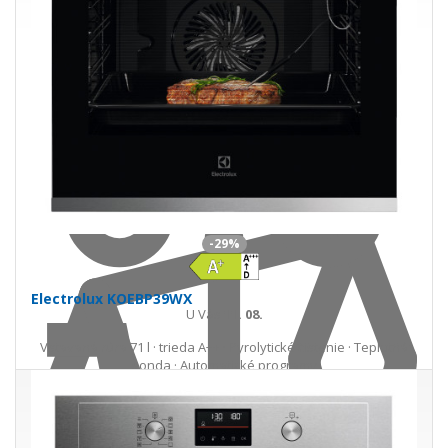
Do košíka
-29%
Electrolux KOEBP39WX
U Vás
11. 08.
Vstavaná rúra 71 l · trieda A++ · Pyrolytické čistenie · Teplotná
sonda · Automatické programy
707,00 €
999,00 €
Ušetríte 292,00 €
s DPH · doprava zdarma
do 5 prac. dní