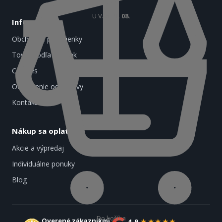
U Vás
11. 08.
Informácie
Obchodné podmienky
Tovar podľa značiek
Cookies
Odstúpenie od zmluvy
Kontakt
Nákup sa oplatí
Akcie a výpredaj
Individuálne ponuky
Blog
Do košíka
Overené zákazníkmi
4,9
★★★★★