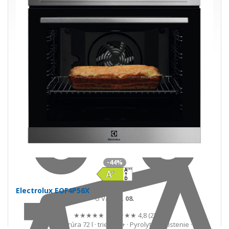
Do košíka
-44%
Electrolux EOF4P56X
U Vás
18. 08.
★★★★★
★★★★★
4,8 (2)
Vstavaná rúra 72 l · trieda A+ · Pyrolytické čistenie ·