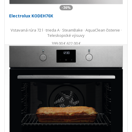
-36%
Electrolux KODEH70X
Vstavaná rúra 72 l · trieda A · SteamBake · AquaClean čistenie ·
Teleskopické výsuvy
399,00 €
622,00 €
Ušetríte 223,00 €
s DPH · doprava zdarma
Skladom