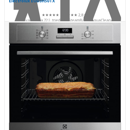
Electrolux EOD3H50TX
★★★★★
★★★★★
2,8 (2)
Vstavaná rúra 72 l · trieda A · SteamBake · AquaClean ·
Teleskopické výsuvy
315,00 €
540,00 €
Ušetríte 225,00 €
s DPH · doprava zdarma
Skladom
Do košíka