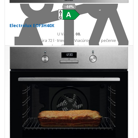
-44%
Electrolux EOF3H40X
U Vás
11. 08.
Vstavaná rúra 72 l · trieda A · Viacúrovňové pečenie ·
AquaClean čistenie
230,00 €
411,00 €
Ušetríte 181,00 €
s DPH · doprava zdarma
Skladom