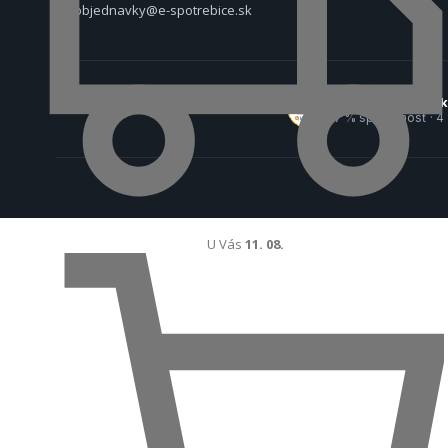
objednavky@e-spotrebice.sk
Overené zákazní
97 % spokojnosť · 4
U Vás
11. 08.