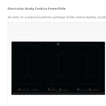
Electrolux dosky funkcia PowerSlide
Ak viete, že si príprava pokrmu vyžaduje rýchle zmeny teploty, využ