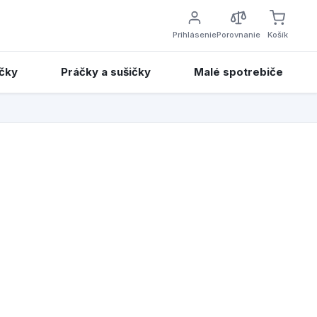
Prihlásenie
Porovnanie
Košík
čky
Práčky a sušičky
Malé spotrebiče