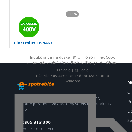
-38%
Electrolux EIV9467
Indukčná varná doska · 91 cm · 6 zón · FlexiCook
samonastaviteľné zóny · Funkcia Bridge · Hob2Hood
889,00 €
1 434,00 €
Ušetríte 545,00 €
s DPH · doprava zdarma
Skladom
N
O 
Špecialisti na domáce spotrebiče. Široký výber,
Pr
odborné poradenstvo a kvalitný servis už viac ako 17
rokov.
Do
Sp
0905 313 300
Po – Pi: 9:00 – 17:00