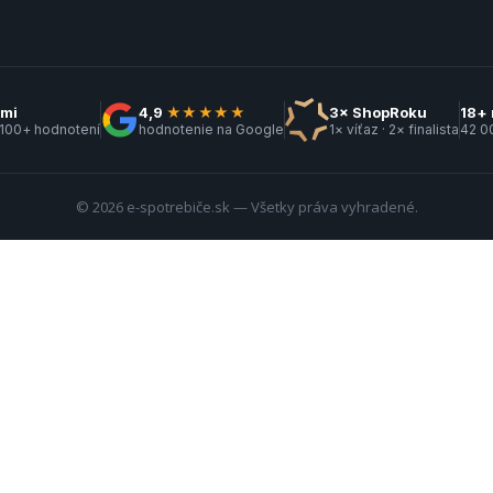
kmi
4,9
★★★★★
3× ShopRoku
18+ 
 100+ hodnotení
hodnotenie na Google
1× víťaz · 2× finalista
42 0
© 2026 e-spotrebiče.sk — Všetky práva vyhradené.