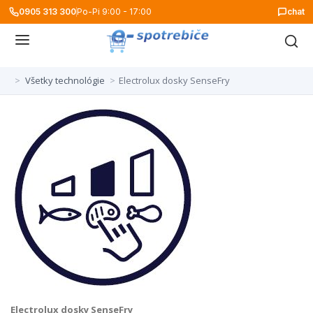
0905 313 300
Po-Pi 9:00 - 17:00
chat
>
Všetky technológie
>
Electrolux dosky SenseFry
Electrolux dosky SenseFry