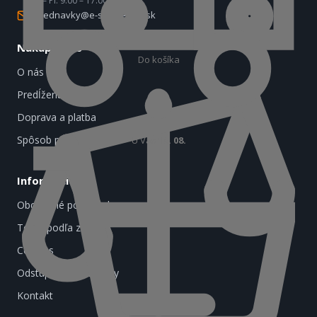
Po – Pi: 9:00 – 17:00
objednavky@e-spotrebice.sk
Nákup u nás
Do košíka
O nás
Predĺžená záruka
Doprava a platba
Spôsob platby
U Vás
18. 08.
Informácie
Obchodné podmienky
Tovar podľa značiek
Cookies
Odstúpenie od zmluvy
Kontakt