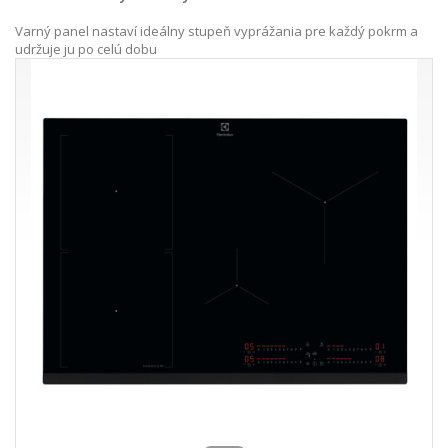
Varný panel nastaví ideálny stupeň vyprážania pre každý pokrm a
udržuje ju po celú dobu