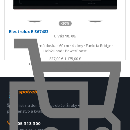
-30%
Electrolux EIS67483
U Vás
18. 08.
Indukčná varná doska · 60 cm · 4 zóny · Funkcia Bridge ·
Hob2Hood · PowerBoost
827,00 €
1 175,00 €
Ušetríte 348,00 €
s DPH · doprava zdarma
do 5 prac. dní
Špecialisti na domáce spotrebiče. Široký výber, odborné
poradenstvo a kvalitný servis už viac ako 17 rokov.
0905 313 300