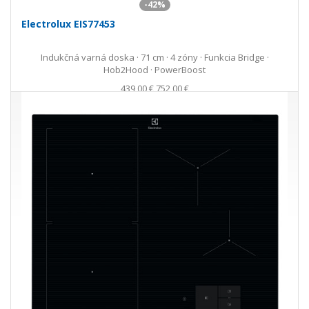
-42%
Electrolux EIS77453
Indukčná varná doska · 71 cm · 4 zóny · Funkcia Bridge ·
Hob2Hood · PowerBoost
439,00 €
752,00 €
Ušetríte 313,00 €
s DPH · doprava zdarma
do 5 prac. dní