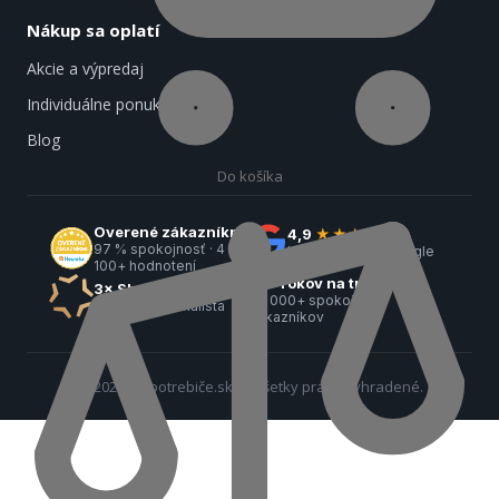
Nákup sa oplatí
Akcie a výpredaj
Individuálne ponuky
Blog
Do košíka
Overené zákazníkmi
4,9
★★★★★
97 % spokojnosť · 4
hodnotenie na Google
100+ hodnotení
18+ rokov na trhu
3× ShopRoku
42 000+ spokojných
1× víťaz · 2× finalista
zákazníkov
© 2026 e-spotrebiče.sk — Všetky práva vyhradené.