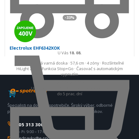
-33%
Electrolux EHF6342XOK
U Vás
18. 08.
Sklokeramická varná doska · 57,6 cm · 4 zóny · Rozšíriteľné
HiLight zóny · Funkcia Stop+Go · Časovač s automatickým
vypnutím
229,00 €
340,00 €
Ušetríte 111,00 €
s DPH · doprava zdarma
do 5 prac. dní
Špecialisti na domáce spotrebiče. Široký výber, odborné
poradenstvo a kvalitný servis už viac ako 17 rokov.
0905 313 300
Po – Pi: 9:00 – 17:00
objednavky@e-spotrebice.sk