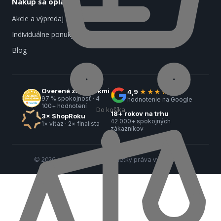
Nákup sa oplatí
Akcie a výpredaj
Individuálne ponuky
Blog
Overené zákazníkmi
4,9
★★★★★
97 % spokojnosť · 4
hodnotenie na Google
100+ hodnotení
Do košíka
18+ rokov na trhu
3× ShopRoku
42 000+ spokojných
1× víťaz · 2× finalista
zákazníkov
© 2026 e-spotrebiče.sk — Všetky práva vyhradené.