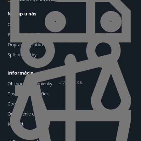
Nákup u nás
O nás
Predĺžená záruka
Do košíka
Doprava a platba
Spôsob platby
Informácie
U Vás
18. 08.
Obchodné podmienky
Tovar podľa značiek
Cookies
Odstúpenie od zmluvy
Kontakt