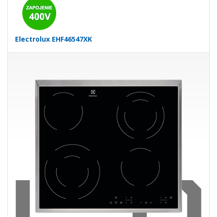
Electrolux EHF46547XK
Sklokeramická varná doska · 4 zóny · Dvojokruhové HiLight
zóny · FishZone · DirectAccess ovládanie
269,00 €
399,00 €
Ušetríte 130,00 €
s DPH · doprava zdarma
do 5 prac. dní