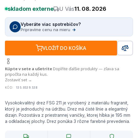
skladom externe
U Vás
11. 08. 2026
Vyberáte viac spotrebičov?
Pripravíme cenu na mieru
→
VLOŽIŤ DO KOŠÍKA
Kúpte v sete a ušetrite
Doplňte ďalšie produkty — zľava sa
pripočíta na každý kus.
Zostaviť set →
KÓD:
135.0539.538
Vysokokvalitný drez FSG 211 je vyrobený z materiálu fragranit,
ktorý je jednoduchý na údržbu. Drez má čisté línie a elegantný
dizajn. Pozostáva z priestrannej vaničky, ktorej hĺbka je 195 mm
a odkladacej plochy. Drez ponúka 3 rôzne farebné prevedenia.