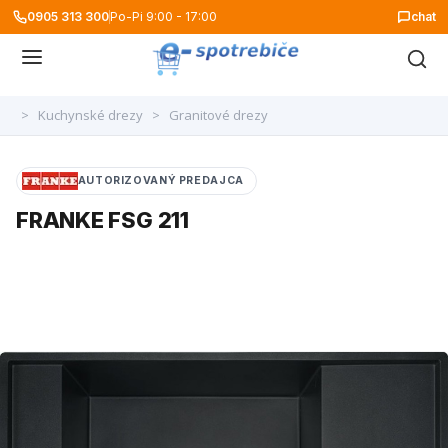
0905 313 300
Po-Pi 9:00 - 17:00
chat
>
Kuchynské drezy
>
Granitové drezy
AUTORIZOVANÝ PREDAJCA
FRANKE FSG 211