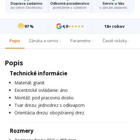
Doprava zadarmo
Odborné poradenstvo
Servis u Vás
po celom Slovensku
pomôžeme s výberom
v záruke zadarmo
97 %
4,9
18+ rokov
★★★★★
Popis
Záruka a servis
Parametre
Časté otázky
Popis
Technické informácie
Materiál: granit
Excentrické ovládanie: áno
Montáž: pod pracovnú dosku
Tvar drezu: jednodrez s odkvapom
Orientácia drezu: obojstranný drez
Rozmery