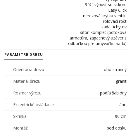
3 ½" výpusť so sitkom
Easy Click
nerezová krytka ventilu
rolovací rošt
sada úchytov
sifón komplet (odtoková
armatúra, zápachový uzáver s
odbočkou pre umývačku riadu)
PARAMETRE DREZU
Orientácia drezu
obojstranný
Materiál drezu
granit
Rozmer výrezu
podľa šablóny
Excentrické ovládanie
áno
Skrinka
90 cm
Montáž
pod dosku