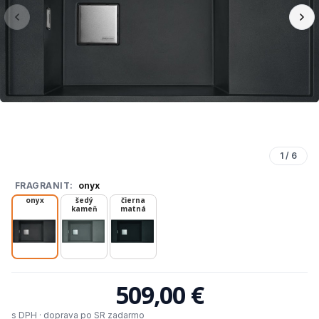
1
/
6
FRAGRANIT:
onyx
onyx
šedý
čierna
kameň
matná
509,00 €
s DPH · doprava po SR zadarmo