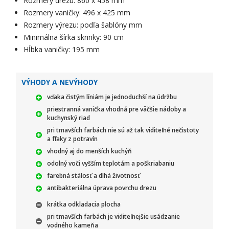
Rozmery drezu: 860 x 458 mm
Rozmery vaničky: 496 x 425 mm
Rozmery výrezu: podľa šablóny mm
Minimálna šírka skrinky: 90 cm
Hĺbka vaničky: 195 mm
VÝHODY A NEVÝHODY
vďaka čistým líniám je jednoduchší na údržbu
priestranná vanička vhodná pre väčšie nádoby a
kuchynský riad
pri tmavších farbách nie sú až tak viditeľné nečistoty
a fľaky z potravín
vhodný aj do menších kuchýň
odolný voči vyšším teplotám a poškriabaniu
farebná stálosť a dlhá životnosť
antibakteriálna úprava povrchu drezu
krátka odkladacia plocha
pri tmavších farbách je viditeľnejšie usádzanie
vodného kameňa