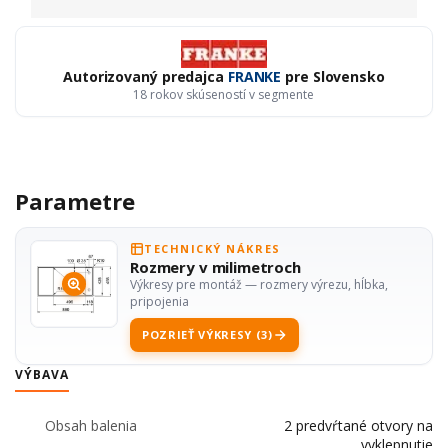
Autorizovaný predajca
FRANKE
pre Slovensko
18 rokov skúseností v segmente
Parametre
TECHNICKÝ NÁKRES
Rozmery v milimetroch
Výkresy pre montáž — rozmery výrezu, hĺbka,
pripojenia
POZRIEŤ VÝKRESY (3)
VÝBAVA
Obsah balenia
2 predvŕtané otvory na
vyklepnutie