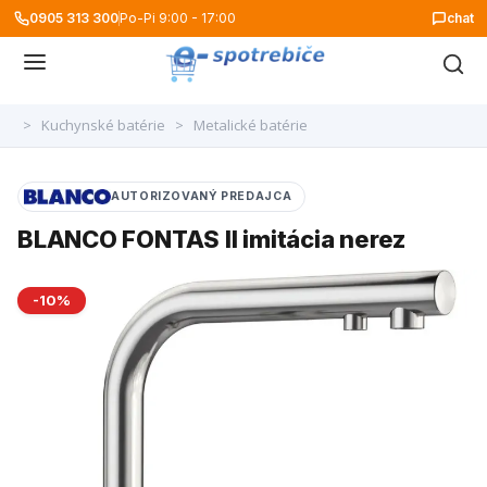
0905 313 300
Po-Pi 9:00 - 17:00
chat
>
Kuchynské batérie
>
Metalické batérie
AUTORIZOVANÝ PREDAJCA
BLANCO FONTAS II imitácia nerez
-10%