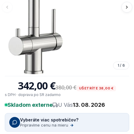
1
/
6
342,00 €
380,00 €
UŠETRÍTE 38,00 €
s DPH · doprava po SR zadarmo
Skladom externe
U Vás
13. 08. 2026
Vyberáte viac spotrebičov?
Pripravíme cenu na mieru
→