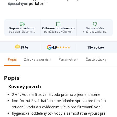
špeciálnymi
perlátormi
Doprava zadarmo
Odborné poradenstvo
Servis u Vás
po celom Slovensku
pomôžeme s výberom
v záruke zadarmo
97 %
4,9
18+ rokov
★★★★★
Popis
Záruka a servis
Parametre
Časté otázky
Popis
Kovový povrch
2 v 1: Voda a filtrovaná voda priamo z jednej batérie
komfortná 2-v-1-batéria s ovládaním vpravo pre teplú a
studenú vodu a s ovládaním vľavo pre filtrovanú vodu
hygienická: oddelený tok vody a samostatná výpusť pre