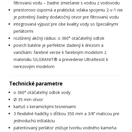
filtrovanú vodu – žiadne zmiešanie s vodou z vodovodu
priestorovo úsporná a praktická: vďaka spojeniu 2-v-1 nie
je potrebný žiadny dodatočný otvor pre filtrovanú vodu
integrovaná výpusť pre obe kvality vody so špeciálnymi
perlátormi
rozšírený akčný rádius: o 360° otáčateľný odtok
povrch batérie je perfektne zladený k drezom a
vaničkám: farebné verzie k farebným modelom z
materiálu SILGRANIT® a prevedenie UltraResist k
nerezovým modelom
Technické parametre
o 360° otáčateľný odtok vody
Ø 35 mm otvor
kartuš s keramickými tesneniami
3 flexibilné hadičky s dĺžkou 350 mm a 3/8‘‘ maticou pre
jednoduchú inštaláciu
patentovaný perlátor znižuje tvorbu vodného kameňa