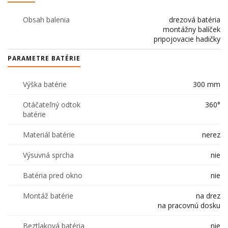
Obsah balenia
drezová batéria
montážny balíček
pripojovacie hadičky
PARAMETRE BATÉRIE
Výška batérie
300 mm
Otáčateľný odtok
360°
batérie
Materiál batérie
nerez
Výsuvná sprcha
nie
Batéria pred okno
nie
Montáž batérie
na drez
na pracovnú dosku
Beztlaková batéria
nie