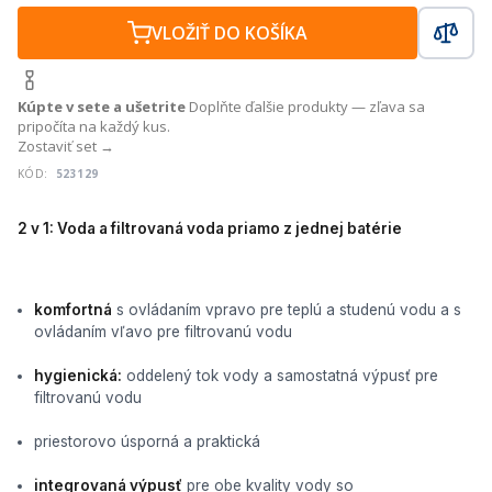
VLOŽIŤ DO KOŠÍKA
Kúpte v sete a ušetrite
Doplňte ďalšie produkty — zľava sa
pripočíta na každý kus.
Zostaviť set →
KÓD:
523129
2 v 1: Voda a filtrovaná voda priamo z jednej batérie
komfortná
s ovládaním vpravo pre teplú a studenú vodu a s
ovládaním vľavo pre filtrovanú vodu
hygienická:
oddelený tok vody a samostatná výpusť pre
filtrovanú vodu
priestorovo úsporná a praktická
integrovaná výpusť
pre obe kvality vody so