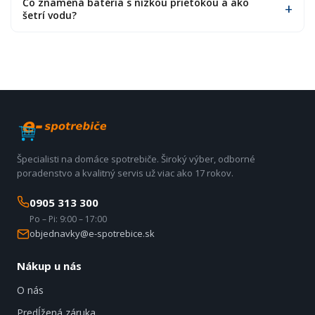
Čo znamená batéria s nízkou prietokou a ako
šetrí vodu?
Špecialisti na domáce spotrebiče. Široký výber, odborné
poradenstvo a kvalitný servis už viac ako 17 rokov.
0905 313 300
Po – Pi: 9:00 – 17:00
objednavky@e-spotrebice.sk
Nákup u nás
O nás
Predĺžená záruka