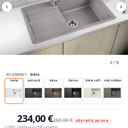
2
/
12
SILGRANIT:
biela
biela
antracit
káva
čierna
biela soft
sivý vulkán
234,00 €
260,00 €
UŠETRÍTE 26,00 €
s DPH · doprava po SR zadarmo