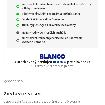
pri tmavších farbách nie sú až tak viditeľné nečistoty
a fľaky z potravín
odolný voči vyšším teplotám a poškriabaniu
farebná stálosť a dlhá životnosť
100% hygienicky a zdravotne nezávadný
nie je vhodný do menších kuchýň,
pri tmavších farbách je viditeľnejšie usádzanie
vodného kameňa
Autorizovaný predajca
BLANCO
pre Slovensko
18 rokov skúseností v segmente
Výhodné sety
Zostavte si set
Úspora zahŕňa zľavu na drez, batériu aj značkovú 5 %.