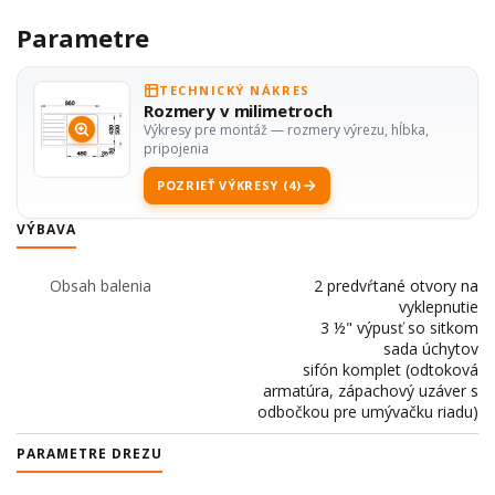
Parametre
TECHNICKÝ NÁKRES
Rozmery v milimetroch
Výkresy pre montáž — rozmery výrezu, hĺbka,
pripojenia
POZRIEŤ VÝKRESY (4)
VÝBAVA
Obsah balenia
2 predvŕtané otvory na
vyklepnutie
3 ½" výpusť so sitkom
sada úchytov
sifón komplet (odtoková
armatúra, zápachový uzáver s
odbočkou pre umývačku riadu)
PARAMETRE DREZU