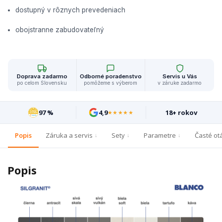
dostupný v rôznych prevedeniach
obojstranne zabudovateľný
Doprava zadarmo
Odborné poradenstvo
Servis u Vás
po celom Slovensku
pomôžeme s výberom
v záruke zadarmo
97 %
4,9
18+ rokov
★★★★★
Popis
Záruka a servis
Sety
Parametre
Časté ot
Popis