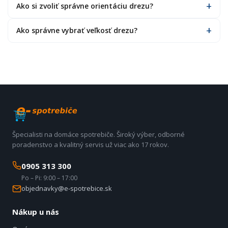
Ako si zvoliť správne orientáciu drezu?
Ako správne vybrať veľkosť drezu?
Špecialisti na domáce spotrebiče. Široký výber, odborné
poradenstvo a kvalitný servis už viac ako 17 rokov.
0905 313 300
Po – Pi: 9:00 – 17:00
objednavky@e-spotrebice.sk
Nákup u nás