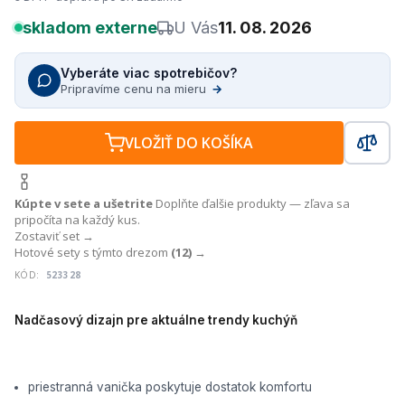
skladom externe
U Vás
11. 08. 2026
Vyberáte viac spotrebičov?
Pripravíme cenu na mieru
→
VLOŽIŤ DO KOŠÍKA
Kúpte v sete a ušetrite
Doplňte ďalšie produkty — zľava sa
pripočíta na každý kus.
Zostaviť set →
Hotové sety s týmto drezom
(12)
→
KÓD:
523328
Nadčasový dizajn pre aktuálne trendy kuchýň
priestranná vanička poskytuje dostatok komfortu