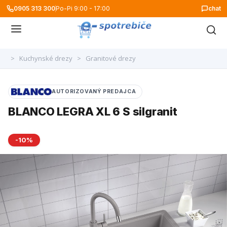
0905 313 300
Po-Pi 9:00 - 17:00
chat
>
Kuchynské drezy
>
Granitové drezy
AUTORIZOVANÝ PREDAJCA
BLANCO LEGRA XL 6 S silgranit
-10%