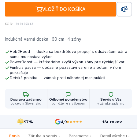
VLOŽIŤ DO KOŠÍKA
KÓD:
949492342
Indukčná varná doska · 60 cm · 4 zóny
Hob2Hood — doska sa bezdrôtovo prepojí s odsávačom pár a
sama mu nastaví výkon
PowerBoost — krátkodobo zvýši výkon zóny pre rýchlejší var
Funkcia pauza — dočasne pozastaví varenie a potom v ňom
pokračuje
Detská poistka — zámok proti náhodnej manipulácii
Doprava zadarmo
Odborné poradenstvo
Servis u Vás
po celom Slovensku
pomôžeme s výberom
v záruke zadarmo
97 %
4,9
18+ rokov
★★★★★
Popis
Záruka a servis
Parametre
Detail výrobcu