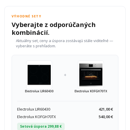
VÝHODNÉ SETY
Vyberajte z odporúčaných
kombinácií.
Aktuálny set, ceny a úspora zostávajú stále viditeľné —
vyberáte s prehľadom.
+
Electrolux LIR60430
Electrolux KOFGH70TX
Electrolux LIR60430
421,00 €
Electrolux KOFGH70TX
540,00 €
Setová úspora 299,88 €