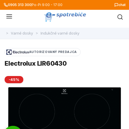
0905 313 300
Po-Pi 9:00 - 17:00
chat
>
Varné dosky
>
Indukčné varné dosky
AUTORIZOVANÝ PREDAJCA
Electrolux LIR60430
-45%