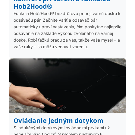
Hob2Hood®
Funkcia Hob2Hood® bezdrôtovo pripojí varnú dosku k
odsávaču pár. Začnite variť a odsávač pár
automaticky upraví nastavenia, čím poskytne najlepšie
odsávanie na základe výkonu zvoleného na varnej
doske. Robí ťažkú prácu za vás, takže vaša myseľ – a
vaše ruky – sa môžu venovať vareniu.
Ovládanie jedným dotykom
S indukčnými dotykovými ovládacími prvkami už
nemusíte viac tipovať. S rýchlym prístupom k