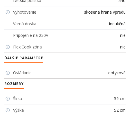
Detská poistka
áno
Vyhotovenie
skosená hrana vpredu
Varná doska
indukčná
Pripojenie na 230V
nie
FlexiCook zóna
nie
ĎALŠIE PARAMETRE
Ovládanie
dotykové
ROZMERY
Šírka
59 cm
Výška
52 cm