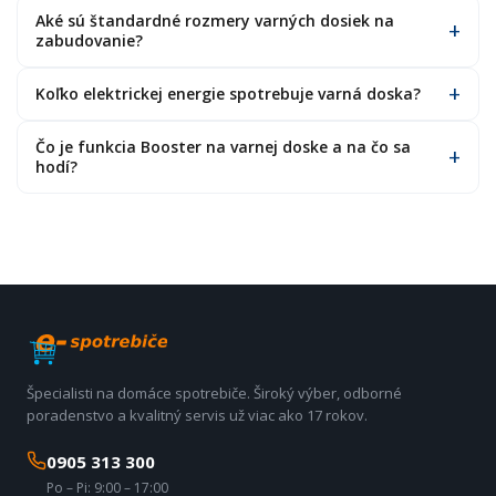
Aké sú štandardné rozmery varných dosiek na
zabudovanie?
Koľko elektrickej energie spotrebuje varná doska?
Čo je funkcia Booster na varnej doske a na čo sa
hodí?
Špecialisti na domáce spotrebiče. Široký výber, odborné
poradenstvo a kvalitný servis už viac ako 17 rokov.
0905 313 300
Po – Pi: 9:00 – 17:00