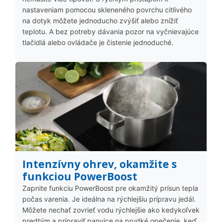
nastaveniam pomocou skleneného povrchu citlivého
na dotyk môžete jednoducho zvýšiť alebo znížiť
teplotu. A bez potreby dávania pozor na vyčnievajúce
tlačidlá alebo ovládače je čistenie jednoduché.
Intenzívny ohrev, okamžite s
funkciou PowerBoost
Zapnite funkciu PowerBoost pre okamžitý prísun tepla
počas varenia. Je ideálna na rýchlejšiu prípravu jedál.
Môžete nechať zovrieť vodu rýchlejšie ako kedykoľvek
predtým a pripraviť panvice na prudké opečenie, keď