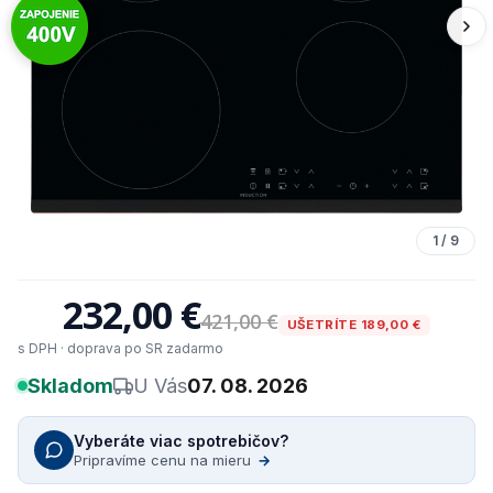
1
/
9
232,00 €
421,00 €
UŠETRÍTE 189,00 €
s DPH · doprava po SR zadarmo
Skladom
U Vás
07. 08. 2026
Vyberáte viac spotrebičov?
Pripravíme cenu na mieru
→