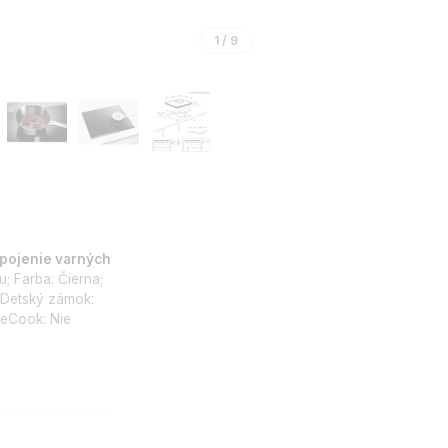
1
/
9
pojenie varných
; Farba: Čierna;
 Detský zámok:
seCook: Nie