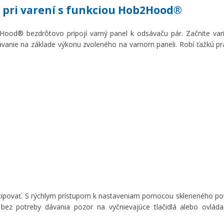
 pri varení s funkciou Hob2Hood®
ood® bezdrôtovo pripojí varný panel k odsávaču pár. Začnite vari
ávanie na základe výkonu zvoleného na varnom paneli. Robí ťažkú p
tipovať. S rýchlym prístupom k nastaveniam pomocou skleneného pov
bez potreby dávania pozor na vyčnievajúce tlačidlá alebo ovládač