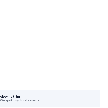
rokov na trhu
00+ spokojných zákazníkov