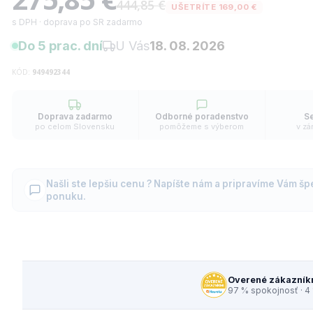
444,85 €
UŠETRÍTE 169,00 €
s DPH · doprava po SR zadarmo
Do 5 prac. dní
U Vás
18. 08. 2026
KÓD:
949492344
Doprava zadarmo
Odborné poradenstvo
Se
po celom Slovensku
pomôžeme s výberom
v zá
Našli ste lepšiu cenu ? Napíšte nám a pripravíme Vám šp
ponuku.
Overené zákazník
97 % spokojnosť · 4