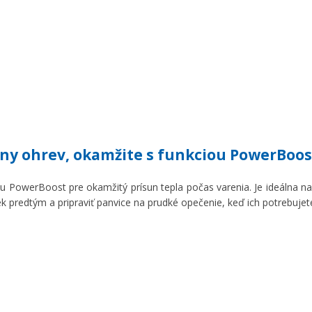
vny ohrev, okamžite s funkciou PowerBoos
iu PowerBoost pre okamžitý prísun tepla počas varenia. Je ideálna na 
k predtým a pripraviť panvice na prudké opečenie, keď ich potrebujet