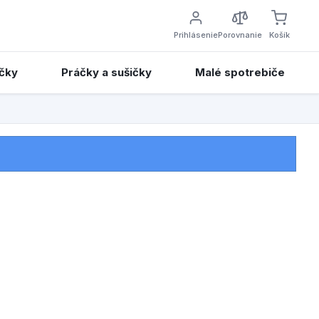
Prihlásenie
Porovnanie
Košík
čky
Práčky a sušičky
Malé spotrebiče