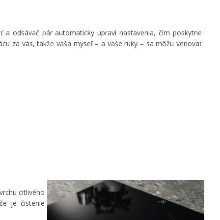
ť a odsávač pár automaticky upraví nastavenia, čím poskytne
rácu za vás, takže vaša myseľ – a vaše ruky – sa môžu venovať
rchu citlivého
e je čistenie