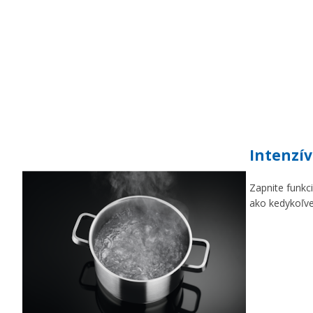
Intenzí
Zapnite funkc
ako kedykoľve