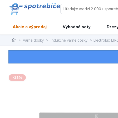
Akcie a výpredaj
Výhodné sety
Drezy
>
Varné dosky
>
Indukčné varné dosky
>
Electrolux LIR
-38%