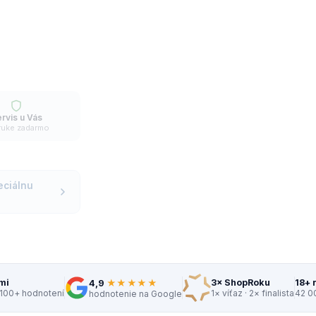
rvis u Vás
ruke zadarmo
eciálnu
★★★★★
mi
3× ShopRoku
18+ 
4,9
 100+ hodnotení
1× víťaz · 2× finalista
42 0
hodnotenie na Google