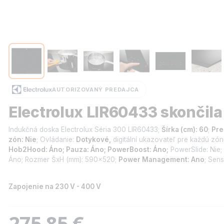
AUTORIZOVANÝ PREDAJCA
Electrolux LIR60433 skončila
Indukčná doska Electrolux Séria 300 LIR60433;
Šírka (cm): 60
;
Pre
zón: Nie
; Ovládanie:
Dotykové,
digitální ukazovateľ pre každú zónu
Hob2Hood: Áno; Pauza: Áno; PowerBoost: Áno;
PowerSlide: Nie;
Áno; Rozmer ŠxH (mm): 590x520;
Power Management: Ano
; Sen
Zapojenie na 230 V - 400 V
275,85 €