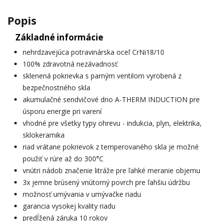
Popis
Základné informácie
nehrdzavejúca potravinárska oceľ CrNi18/10
100% zdravotná nezávadnosť
sklenená pokrievka s parným ventilom vyrobená z
bezpečnostného skla
akumulačné sendvičové dno A-THERM INDUCTION pre
úsporu energie pri varení
vhodné pre všetky typy ohrevu - indukcia, plyn, elektrika,
sklokeramika
riad vrátane pokrievok z temperovaného skla je možné
použiť v rúre až do 300°C
vnútri nádob značenie litráže pre ľahké meranie objemu
3x jemne brúsený vnútorný povrch pre ľahšiu údržbu
možnosť umývania v umývačke riadu
garancia vysokej kvality riadu
predĺžená záruka 10 rokov