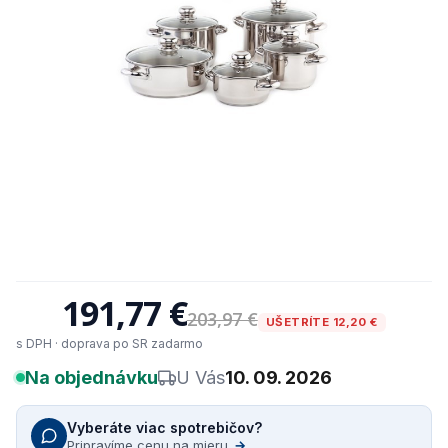
191,77 €
203,97 €
UŠETRÍTE 12,20 €
s DPH · doprava po SR zadarmo
Na objednávku
U Vás
10. 09. 2026
Vyberáte viac spotrebičov?
Pripravíme cenu na mieru
→