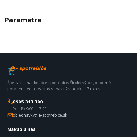
Parametre
Špecialisti na domáce spotrebiče. Široký výber, odborné
poradenstvo a kvalitný servis už viac ako 17 rokov.
0905 313 300
Po – Pi: 9:00 – 17:00
objednavky@e-spotrebice.sk
Nákup u nás