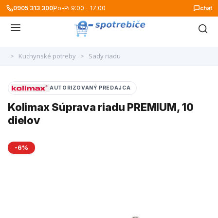
0905 313 300
Po-Pi 9:00 - 17:00
chat
>
Kuchynské potreby
>
Sady riadu
AUTORIZOVANÝ PREDAJCA
Kolimax Súprava riadu PREMIUM, 10
dielov
-6%