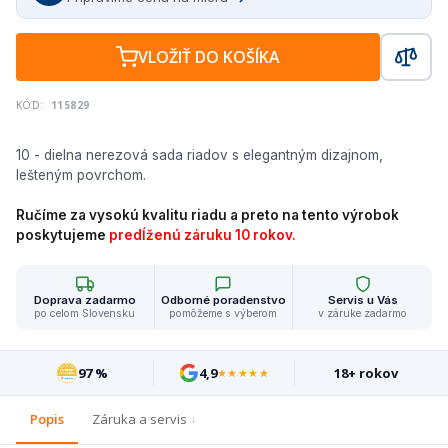
VLOŽIŤ DO KOŠÍKA
KÓD:
115829
10 - dielna nerezová sada riadov s elegantným dizajnom,
lešteným povrchom.
Ručíme za vysokú kvalitu riadu a preto na tento výrobok
poskytujeme
predĺženú záruku 10 rokov.
Doprava zadarmo
Odborné poradenstvo
Servis u Vás
po celom Slovensku
pomôžeme s výberom
v záruke zadarmo
97 %
4,9
18+ rokov
★★★★★
Popis
Záruka a servis