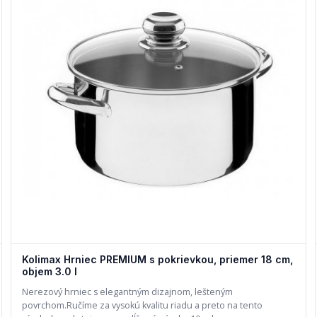
Kolimax Hrniec PREMIUM s pokrievkou, priemer 18 cm,
objem 3.0 l
Nerezový hrniec s elegantným dizajnom, lešteným
povrchom.Ručíme za vysokú kvalitu riadu a preto na tento