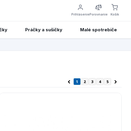
Prihlásenie
Porovnanie
Košík
čky
Práčky a sušičky
Malé spotrebiče
1
2
3
4
5