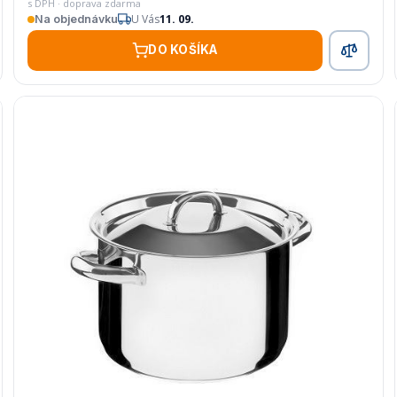
s DPH · doprava zdarma
U Vás
11. 09.
Na objednávku
DO KOŠÍKA