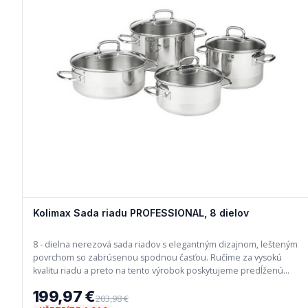
Kolimax Sada riadu PROFESSIONAL, 8 dielov
8 - dielna nerezová sada riadov s elegantným dizajnom, lešteným
povrchom so zabrúsenou spodnou časťou. Ručíme za vysokú
kvalitu riadu a preto na tento výrobok poskytujeme predĺženú
záruku 10 rokov.
199,97 €
203,98 €