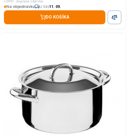
s DPH · doprava zdarma
U Vás
11. 09.
Na objednávku
DO KOŠÍKA