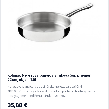
Kolimax Nerezová panvica s rukoväťou, priemer
22cm, objem 1.5l
Nerezová panvica, potravinárska nerezová oceľ CrNi
18/10Ručíme za vysokú kvalitu riadu a preto na tento výrobok
poskytujeme predĺženú záruku 10 rokov.
35,88 €