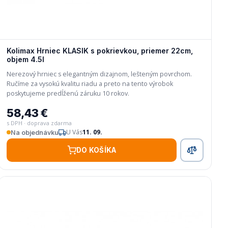
Kolimax Hrniec KLASIK s pokrievkou, priemer 22cm,
objem 4.5l
Nerezový hrniec s elegantným dizajnom, lešteným povrchom.
Ručíme za vysokú kvalitu riadu a preto na tento výrobok
poskytujeme predĺženú záruku 10 rokov.
58,43 €
s DPH · doprava zdarma
U Vás
11. 09.
Na objednávku
DO KOŠÍKA