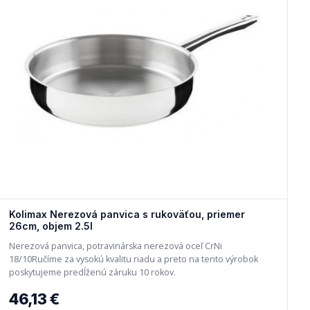
Kolimax Nerezová panvica s rukoväťou, priemer
26cm, objem 2.5l
Nerezová panvica, potravinárska nerezová oceľ CrNi
18/10Ručíme za vysokú kvalitu riadu a preto na tento výrobok
poskytujeme predĺženú záruku 10 rokov.
46,13 €