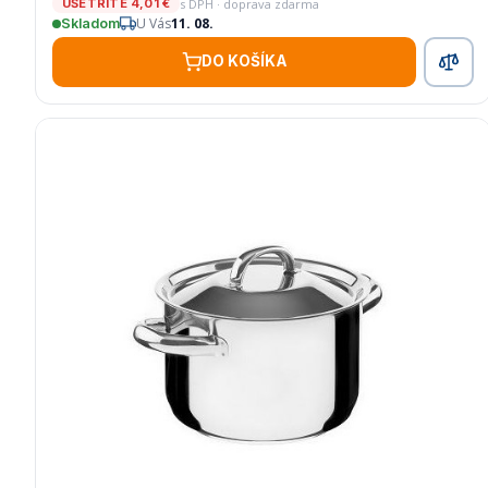
s DPH · doprava zdarma
UŠETRÍTE 4,01 €
U Vás
11. 08.
Skladom
DO KOŠÍKA