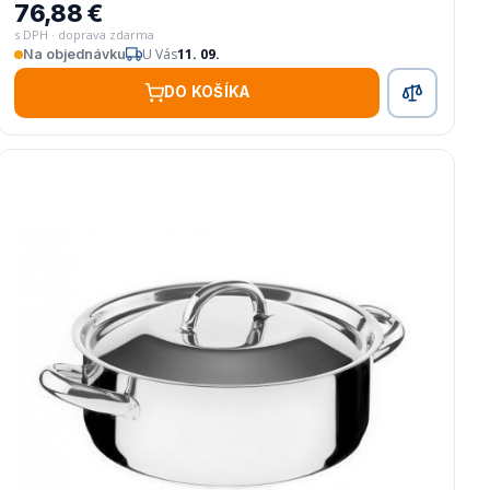
76,88 €
s DPH · doprava zdarma
U Vás
11. 09.
Na objednávku
DO KOŠÍKA