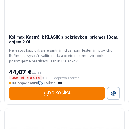
Kolimax Kastrólik KLASIK s pokrievkou, priemer 18cm,
objem 2.0l
Nerezový kastrólik s elegantným dizajnom, lešteným povrchom.
Ručíme za vysokú kvalitu riadu a preto na tento výrobok
poskytujeme predĺženú záruku 10 rokov.
44,07 €
44,08 €
s DPH · doprava zdarma
UŠETRÍTE 0,01 €
U Vás
11. 09.
Na objednávku
DO KOŠÍKA