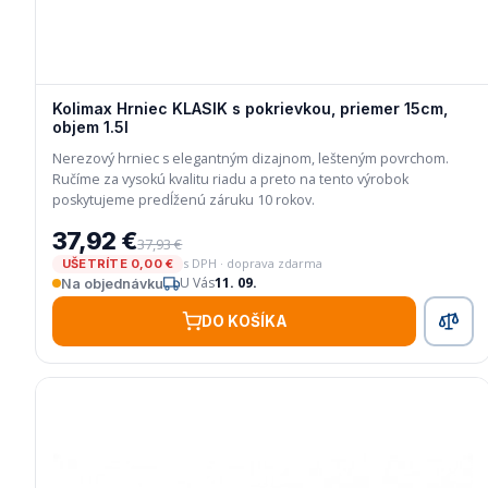
Kolimax Hrniec KLASIK s pokrievkou, priemer 15cm,
objem 1.5l
Nerezový hrniec s elegantným dizajnom, lešteným povrchom.
Ručíme za vysokú kvalitu riadu a preto na tento výrobok
poskytujeme predĺženú záruku 10 rokov.
37,92 €
37,93 €
s DPH · doprava zdarma
UŠETRÍTE 0,00 €
U Vás
11. 09.
Na objednávku
DO KOŠÍKA