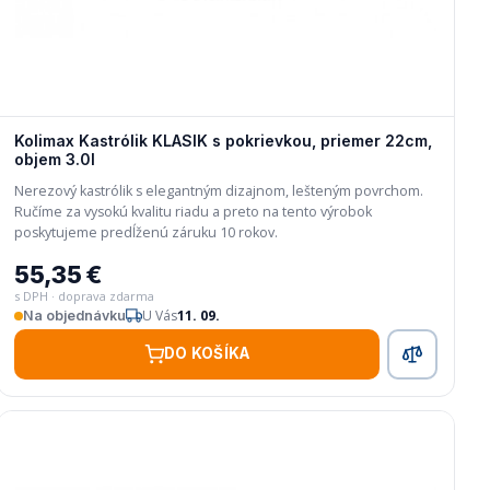
Kolimax Kastrólik KLASIK s pokrievkou, priemer 22cm,
objem 3.0l
Nerezový kastrólik s elegantným dizajnom, lešteným povrchom.
Ručíme za vysokú kvalitu riadu a preto na tento výrobok
poskytujeme predĺženú záruku 10 rokov.
55,35 €
s DPH · doprava zdarma
U Vás
11. 09.
Na objednávku
DO KOŠÍKA