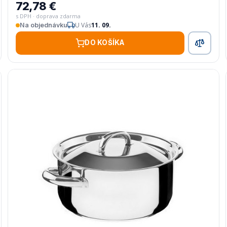
72,78 €
s DPH · doprava zdarma
U Vás
11. 09.
Na objednávku
DO KOŠÍKA