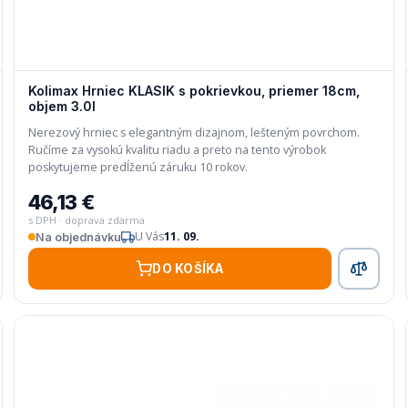
Kolimax Hrniec KLASIK s pokrievkou, priemer 18cm,
objem 3.0l
Nerezový hrniec s elegantným dizajnom, lešteným povrchom.
Ručíme za vysokú kvalitu riadu a preto na tento výrobok
poskytujeme predĺženú záruku 10 rokov.
46,13 €
s DPH · doprava zdarma
U Vás
11. 09.
Na objednávku
DO KOŠÍKA