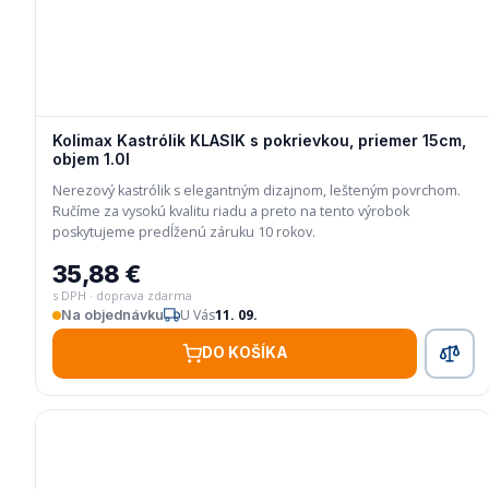
Kolimax Kastrólik KLASIK s pokrievkou, priemer 15cm,
objem 1.0l
Nerezový kastrólik s elegantným dizajnom, lešteným povrchom.
Ručíme za vysokú kvalitu riadu a preto na tento výrobok
poskytujeme predĺženú záruku 10 rokov.
35,88 €
s DPH · doprava zdarma
U Vás
11. 09.
Na objednávku
DO KOŠÍKA