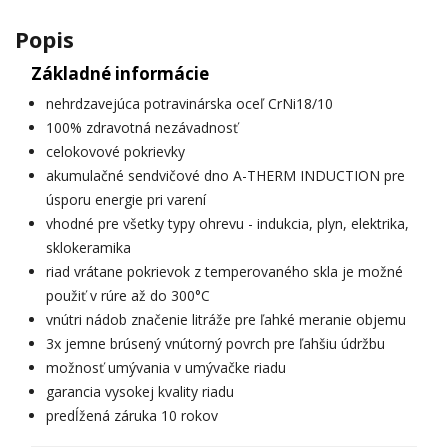
Popis
Základné informácie
nehrdzavejúca potravinárska oceľ CrNi18/10
100% zdravotná nezávadnosť
celokovové pokrievky
akumulačné sendvičové dno A-THERM INDUCTION pre
úsporu energie pri varení
vhodné pre všetky typy ohrevu - indukcia, plyn, elektrika,
sklokeramika
riad vrátane pokrievok z temperovaného skla je možné
použiť v rúre až do 300°C
vnútri nádob značenie litráže pre ľahké meranie objemu
3x jemne brúsený vnútorný povrch pre ľahšiu údržbu
možnosť umývania v umývačke riadu
garancia vysokej kvality riadu
predĺžená záruka 10 rokov