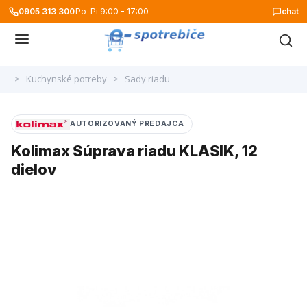
0905 313 300
Po-Pi 9:00 - 17:00
chat
>
Kuchynské potreby
>
Sady riadu
AUTORIZOVANÝ PREDAJCA
Kolimax Súprava riadu KLASIK, 12
dielov