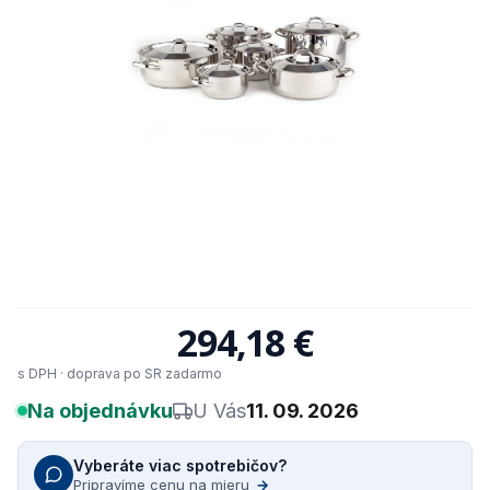
294,18 €
s DPH · doprava po SR zadarmo
Na objednávku
U Vás
11. 09. 2026
Vyberáte viac spotrebičov?
Pripravíme cenu na mieru
→