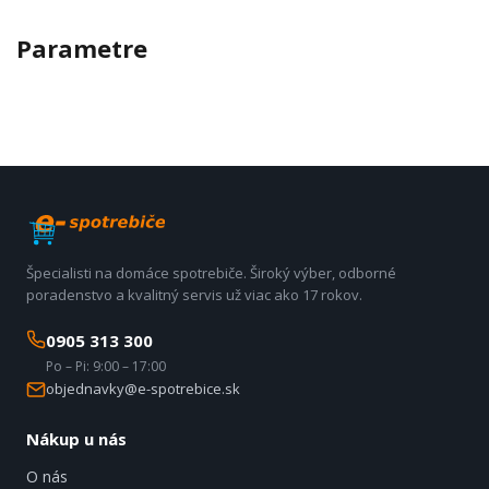
Parametre
Špecialisti na domáce spotrebiče. Široký výber, odborné
poradenstvo a kvalitný servis už viac ako 17 rokov.
0905 313 300
Po – Pi: 9:00 – 17:00
objednavky@e-spotrebice.sk
Nákup u nás
O nás