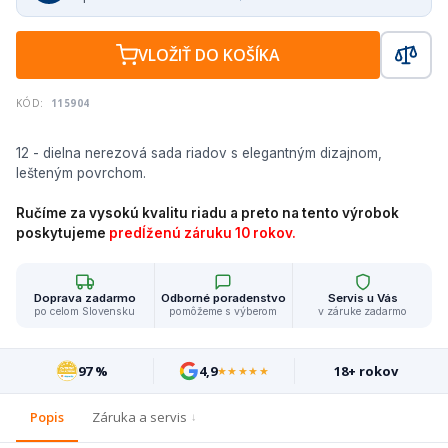
VLOŽIŤ DO KOŠÍKA
KÓD:
115904
12 - dielna nerezová sada riadov s elegantným dizajnom,
lešteným povrchom.
Ručíme za vysokú kvalitu riadu a preto na tento výrobok
poskytujeme
predĺženú záruku 10 rokov.
Doprava zadarmo
Odborné poradenstvo
Servis u Vás
po celom Slovensku
pomôžeme s výberom
v záruke zadarmo
97 %
4,9
18+ rokov
★★★★★
Popis
Záruka a servis