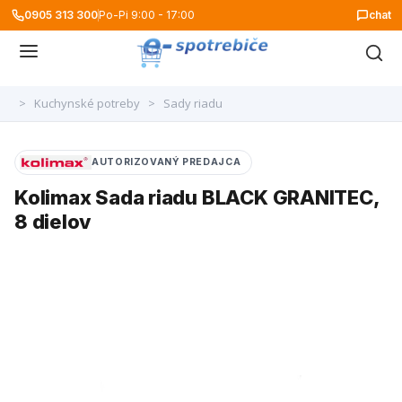
0905 313 300
Po-Pi 9:00 - 17:00
chat
>
Kuchynské potreby
>
Sady riadu
AUTORIZOVANÝ PREDAJCA
Kolimax Sada riadu BLACK GRANITEC,
8 dielov