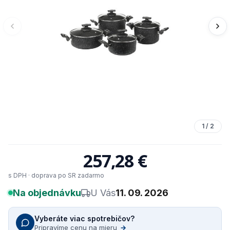
1
/
2
257,28 €
s DPH · doprava po SR zadarmo
Na objednávku
U Vás
11. 09. 2026
Vyberáte viac spotrebičov?
Pripravíme cenu na mieru
→