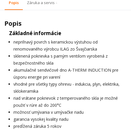
Popis
Záruka a servis
Popis
Základné informácie
nepriľnavý povrch s keramickou výstuhou od
renomovaného výrobcu ILAG zo Švajčiarska
sklenená pokrievka s parným ventilom vyrobená z
bezpečnostného skla
akumulačné sendvičové dno A-THERM INDUCTION pre
úsporu energie pri varení
vhodné pre všetky typy ohrevu - indukcia, plyn, elektrika,
sklokeramika
riad vrátane pokrievok z temperovaného skla je možné
použiť v rúre až do 200°C
možnosť umývania v umývačke riadu
garancia vysokej kvality riadu
predĺžená záruka 5 rokov