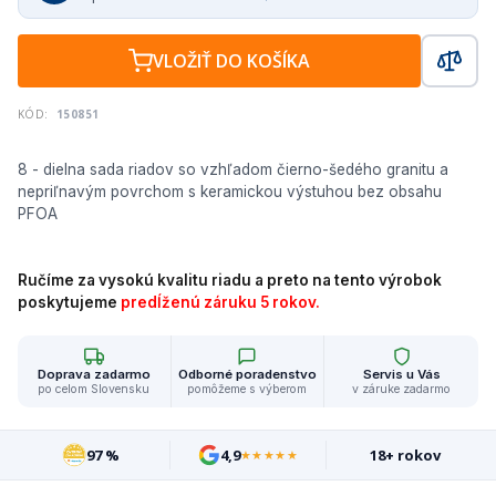
VLOŽIŤ DO KOŠÍKA
KÓD:
150851
8 - dielna sada riadov so vzhľadom čierno-šedého granitu a
nepriľnavým povrchom s keramickou výstuhou bez obsahu
PFOA
Ručíme za vysokú kvalitu riadu a preto na tento výrobok
poskytujeme
predĺženú záruku 5 rokov.
Doprava zadarmo
Odborné poradenstvo
Servis u Vás
po celom Slovensku
pomôžeme s výberom
v záruke zadarmo
97 %
4,9
18+ rokov
★★★★★