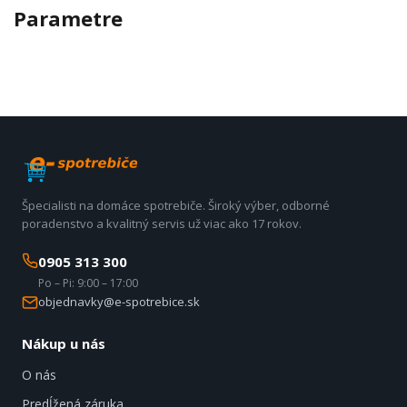
Parametre
Špecialisti na domáce spotrebiče. Široký výber, odborné
poradenstvo a kvalitný servis už viac ako 17 rokov.
0905 313 300
Po – Pi: 9:00 – 17:00
objednavky@e-spotrebice.sk
Nákup u nás
O nás
Predĺžená záruka