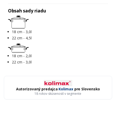
Obsah sady riadu
18 cm - 3,0l
22 cm - 4,5l
18 cm - 2,0l
22 cm - 3,0l
Autorizovaný predajca
Kolimax
pre Slovensko
18 rokov skúseností v segmente