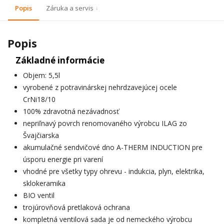
Popis
Záruka a servis
Popis
Základné informácie
Objem: 5,5l
vyrobené z potravinárskej nehrdzavejúcej ocele
CrNi18/10
100% zdravotná nezávadnosť
nepriľnavý povrch renomovaného výrobcu ILAG zo
Švajčiarska
akumulačné sendvičové dno A-THERM INDUCTION pre
úsporu energie pri varení
vhodné pre všetky typy ohrevu - indukcia, plyn, elektrika,
sklokeramika
BIO ventil
trojúrovňová pretlaková ochrana
kompletná ventilová sada je od nemeckého výrobcu