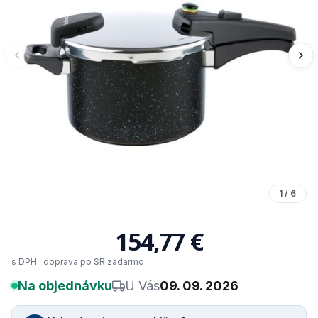
1
/
6
154,77 €
s DPH · doprava po SR zadarmo
Na objednávku
U Vás
09. 09. 2026