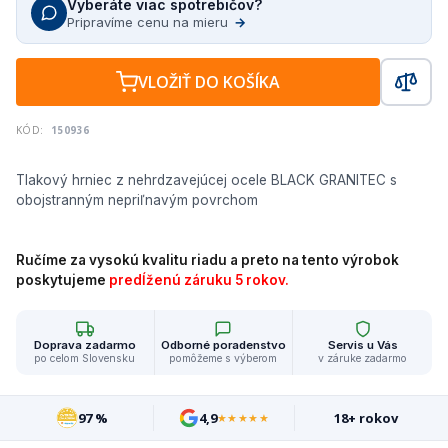
Vyberáte viac spotrebičov?
Pripravíme cenu na mieru
→
VLOŽIŤ DO KOŠÍKA
KÓD:
150936
Tlakový hrniec z nehrdzavejúcej ocele BLACK GRANITEC s
obojstranným nepriľnavým povrchom
Ručíme za vysokú kvalitu riadu a preto na tento výrobok
poskytujeme
predĺženú záruku 5 rokov.
Doprava zadarmo
Odborné poradenstvo
Servis u Vás
po celom Slovensku
pomôžeme s výberom
v záruke zadarmo
97 %
4,9
18+ rokov
★★★★★