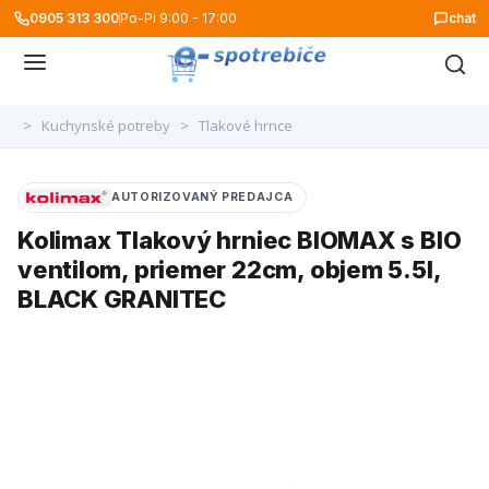
0905 313 300
Po-Pi 9:00 - 17:00
chat
>
Kuchynské potreby
>
Tlakové hrnce
AUTORIZOVANÝ PREDAJCA
Kolimax Tlakový hrniec BIOMAX s BIO
ventilom, priemer 22cm, objem 5.5l,
BLACK GRANITEC