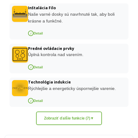
Inštalácia Filo
Naše varné dosky sú navrhnuté tak, aby boli
krásne a funkčné.
i
Detail
Predné ovládacie prvky
Úplná kontrola nad varením.
i
Detail
Technológia indukcie
Rýchlejšie a energeticky úspornejšie varenie.
i
Detail
Zobraziť ďalšie funkcie (7)
▼