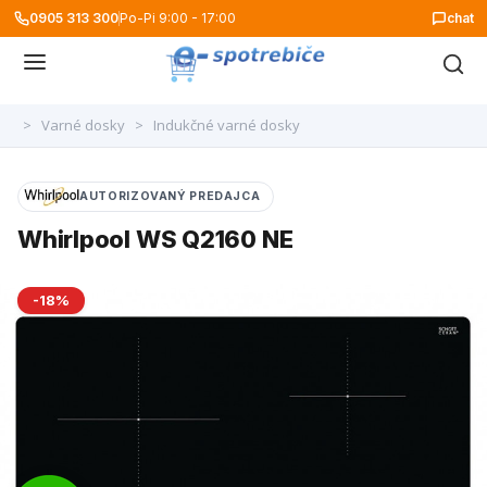
0905 313 300
Po-Pi 9:00 - 17:00
chat
>
Varné dosky
>
Indukčné varné dosky
AUTORIZOVANÝ PREDAJCA
Whirlpool WS Q2160 NE
-18%