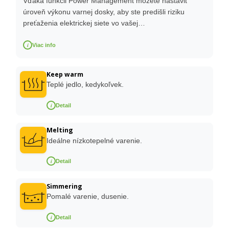
Vďaka funkcii Power Management môžete nastaviť
úroveň výkonu varnej dosky, aby ste predišli riziku
preťaženia elektrickej siete vo vašej…
i
Viac info
Keep warm
Teplé jedlo, kedykoľvek.
i
Detail
Melting
Ideálne nízkotepelné varenie.
i
Detail
Simmering
Pomalé varenie, dusenie.
i
Detail