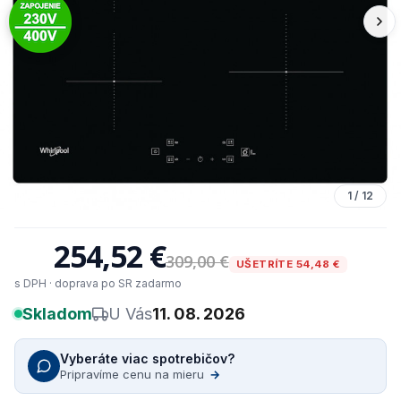
1
/
12
254,52 €
309,00 €
UŠETRÍTE 54,48 €
s DPH · doprava po SR zadarmo
Skladom
U Vás
11. 08. 2026
Vyberáte viac spotrebičov?
Pripravíme cenu na mieru
→