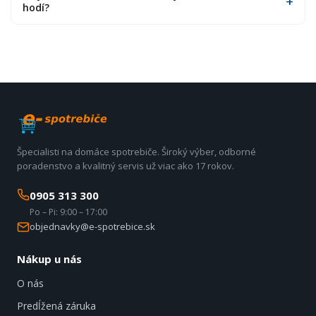
hodí?
Špecialisti na domáce spotrebiče. Široký výber, odborné
poradenstvo a kvalitný servis už viac ako 17 rokov.
0905 313 300
Po – Pi: 9:00 – 17:00
objednavky@e-spotrebice.sk
Nákup u nás
O nás
Predĺžená záruka