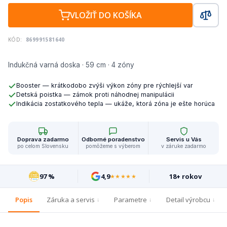
VLOŽIŤ DO KOŠÍKA
KÓD:
869991581640
Indukčná varná doska · 59 cm · 4 zóny
Booster — krátkodobo zvýši výkon zóny pre rýchlejší var
Detská poistka — zámok proti náhodnej manipulácii
Indikácia zostatkového tepla — ukáže, ktorá zóna je ešte horúca
Doprava zadarmo
Odborné poradenstvo
Servis u Vás
po celom Slovensku
pomôžeme s výberom
v záruke zadarmo
97 %
4,9
18+ rokov
★★★★★
Popis
Záruka a servis
Parametre
Detail výrobcu