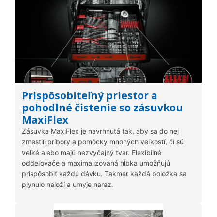
Prispôsobiteľný priestor a
pohodlné čistenie so zásuvkou
MaxiFlex
Zásuvka MaxiFlex je navrhnutá tak, aby sa do nej
zmestili príbory a pomôcky mnohých veľkostí, či sú
veľké alebo majú nezvyčajný tvar. Flexibilné
oddeľovače a maximalizovaná hĺbka umožňujú
prispôsobiť každú dávku. Takmer každá položka sa
plynulo naloží a umyje naraz.