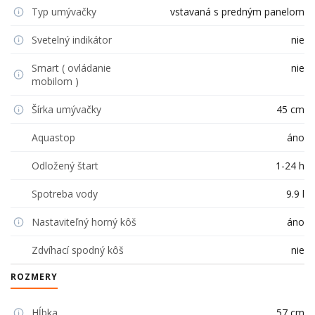
Typ umývačky
vstavaná s predným panelom
Svetelný indikátor
nie
Smart ( ovládanie
nie
mobilom )
Šírka umývačky
45 cm
Aquastop
áno
Odložený štart
1-24 h
Spotreba vody
9.9 l
Nastaviteľný horný kôš
áno
Zdvíhací spodný kôš
nie
ROZMERY
Hĺbka
57 cm