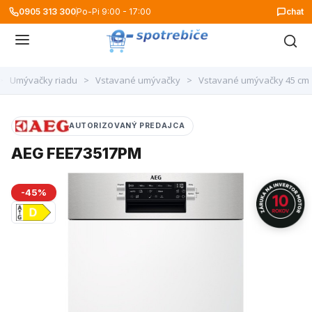
0905 313 300
Po-Pi 9:00 - 17:00
chat
>
Umývačky riadu
>
Vstavané umývačky
>
Vstavané umývačky 45 cm
AUTORIZOVANÝ PREDAJCA
AEG FEE73517PM
-45%