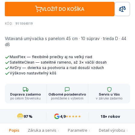
VLOŽIŤ DO KOŠÍKA
KÓD:
911064019
Vstavaná umývačka s panelom 45 cm · 10 súprav · trieda D · 44
dB
MaxiFlex — flexibilné priečky aj na veľký riad
SatelliteClean — satelitné rameno, až 3× väčší dosah
AirDry — dvierka sa pootvoria a riad dosuší vzduch
Výškovo nastaviteľný kôš
Doprava zadarmo
Odborné poradenstvo
Servis u Vás
po celom Slovensku
pomôžeme s výberom
v záruke zadarmo
97 %
4,9
18+ rokov
★★★★★
Popis
Záruka a servis
Parametre
Detail výrobcu