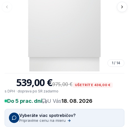
1
/
14
539,00 €
975,00 €
UŠETRÍTE 436,00 €
s DPH · doprava po SR zadarmo
Do 5 prac. dní
U Vás
18. 08. 2026
Vyberáte viac spotrebičov?
Pripravíme cenu na mieru
→