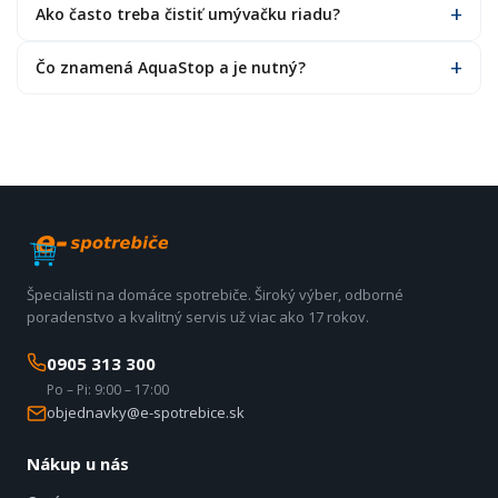
Ako často treba čistiť umývačku riadu?
Čo znamená AquaStop a je nutný?
Špecialisti na domáce spotrebiče. Široký výber, odborné
poradenstvo a kvalitný servis už viac ako 17 rokov.
0905 313 300
Po – Pi: 9:00 – 17:00
objednavky@e-spotrebice.sk
Nákup u nás