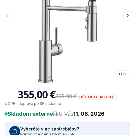
1
/
6
355,00 €
395,00 €
UŠETRÍTE 40,00 €
s DPH · doprava po SR zadarmo
Skladom externe
U Vás
11. 08. 2026
Vyberáte viac spotrebičov?
Pripravíme cenu na mieru
→