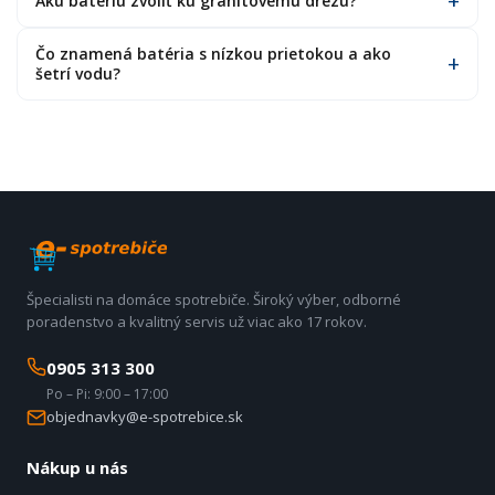
Akú batériu zvoliť ku granitovému drezu?
Čo znamená batéria s nízkou prietokou a ako
šetrí vodu?
Špecialisti na domáce spotrebiče. Široký výber, odborné
poradenstvo a kvalitný servis už viac ako 17 rokov.
0905 313 300
Po – Pi: 9:00 – 17:00
objednavky@e-spotrebice.sk
Nákup u nás