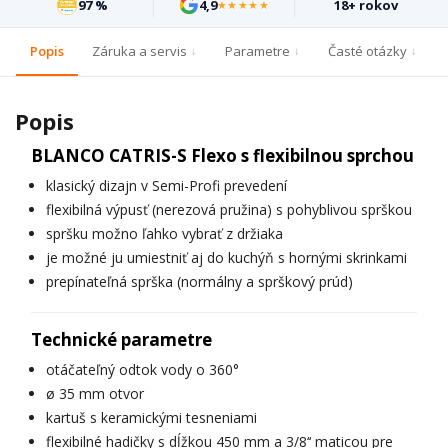
97 %
4,9
18+ rokov
★★★★★
Popis
Záruka a servis
Parametre
Časté otázky
Popis
BLANCO CATRIS-S Flexo s flexibilnou sprchou
klasický dizajn v Semi-Profi prevedení
flexibilná výpusť (nerezová pružina) s pohyblivou sprškou
spršku možno ľahko vybrať z držiaka
je možné ju umiestniť aj do kuchýň s hornými skrinkami
prepínateľná sprška (normálny a sprškový prúd)
Technické parametre
otáčateľný odtok vody o 360°
ø 35 mm otvor
kartuš s keramickými tesneniami
flexibilné hadičky s dĺžkou 450 mm a 3/8‘‘ maticou pre