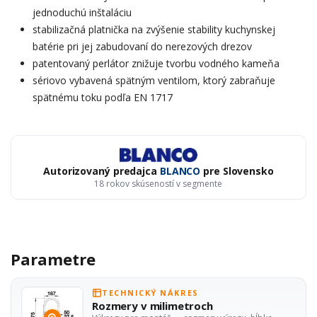
jednoduchú inštaláciu
stabilizačná platnička na zvýšenie stability kuchynskej
batérie pri jej zabudovaní do nerezových drezov
patentovaný perlátor znižuje tvorbu vodného kameňa
sériovo vybavená spätným ventilom, ktorý zabraňuje
spätnému toku podľa EN 1717
Autorizovaný predajca
BLANCO
pre Slovensko
18 rokov skúseností v segmente
Parametre
TECHNICKÝ NÁKRES
Rozmery v milimetroch