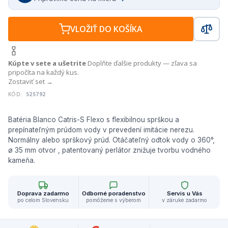
VLOŽIŤ DO KOŠÍKA
Kúpte v sete a ušetrite
Doplňte ďalšie produkty — zľava sa
pripočíta na každý kus.
Zostaviť set →
KÓD:
525792
Batéria Blanco Catris-S Flexo s flexibilnou sprškou a
prepínateľným prúdom vody v prevedení imitácie nerezu.
Normálny alebo sprškový prúd. Otáčateľný odtok vody o 360°,
ø 35 mm otvor , patentovaný perlátor znižuje tvorbu vodného
kameňa.
Doprava zadarmo
Odborné poradenstvo
Servis u Vás
po celom Slovensku
pomôžeme s výberom
v záruke zadarmo