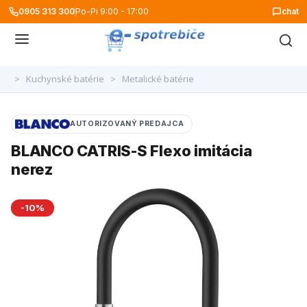
0905 313 300
Po-Pi 9:00 - 17:00
chat
>
Kuchynské batérie
>
Metalické batérie
AUTORIZOVANÝ PREDAJCA
BLANCO CATRIS-S Flexo imitácia
nerez
-10%