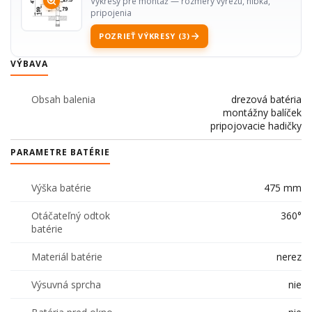
Výkresy pre montáž — rozmery výrezu, hĺbka,
pripojenia
POZRIEŤ VÝKRESY (3)
VÝBAVA
Obsah balenia
drezová batéria
montážny balíček
pripojovacie hadičky
PARAMETRE BATÉRIE
Výška batérie
475 mm
Otáčateľný odtok
360°
batérie
Materiál batérie
nerez
Výsuvná sprcha
nie