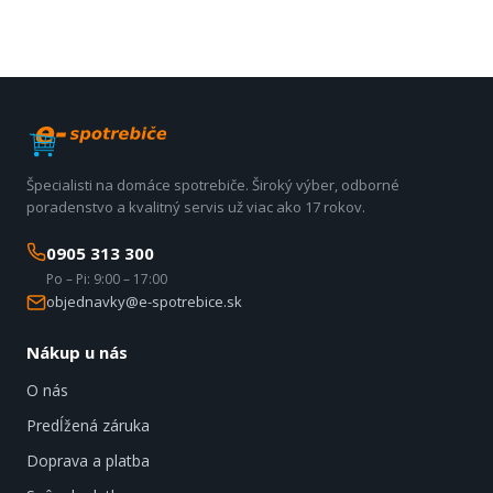
Špecialisti na domáce spotrebiče. Široký výber, odborné
poradenstvo a kvalitný servis už viac ako 17 rokov.
0905 313 300
Po – Pi: 9:00 – 17:00
objednavky@e-spotrebice.sk
Nákup u nás
O nás
Predĺžená záruka
Doprava a platba