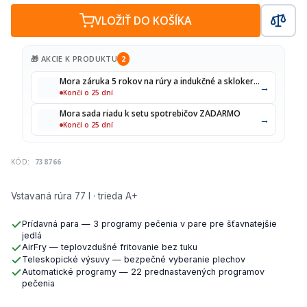
VLOŽIŤ DO KOŠÍKA
🎁 AKCIE K PRODUKTU
2
Mora záruka 5 rokov na rúry a indukčné a sklokeramické varné dosky
→
Končí o 25 dní
Mora sada riadu k setu spotrebičov ZADARMO
→
Končí o 25 dní
KÓD:
738766
Vstavaná rúra 77 l · trieda A+
Prídavná para — 3 programy pečenia v pare pre šťavnatejšie
jedlá
AirFry — teplovzdušné fritovanie bez tuku
Teleskopické výsuvy — bezpečné vyberanie plechov
Automatické programy — 22 prednastavených programov
pečenia