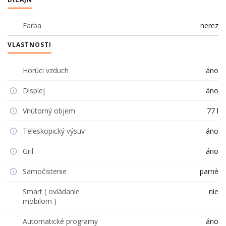
Farba
nerez
VLASTNOSTI
Horúci vzduch
áno
Displej
áno
Vnútorný objem
77 l
Teleskopický výsuv
áno
Gril
áno
Samočistenie
parné
Smart ( ovládanie
nie
mobilom )
Automatické programy
áno