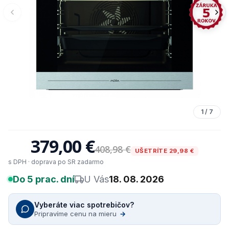
1
/
7
379,00 €
408,98 €
UŠETRÍTE 29,98 €
s DPH · doprava po SR zadarmo
Do 5 prac. dní
U Vás
18. 08. 2026
Vyberáte viac spotrebičov?
Pripravíme cenu na mieru
→