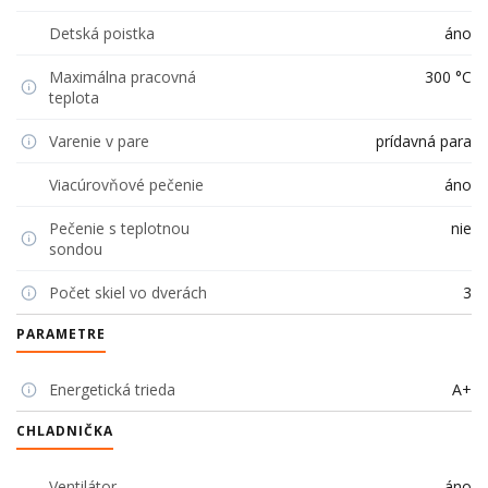
Detská poistka
áno
Maximálna pracovná
300 °C
teplota
Varenie v pare
prídavná para
Viacúrovňové pečenie
áno
Pečenie s teplotnou
nie
sondou
Počet skiel vo dverách
3
PARAMETRE
Energetická trieda
A+
CHLADNIČKA
Ventilátor
áno