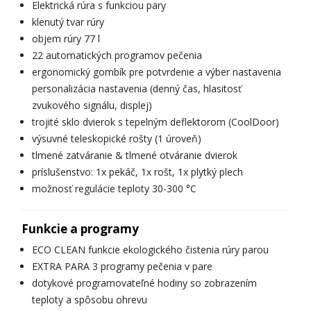
Elektrická rúra s funkciou pary
klenutý tvar rúry
objem rúry 77 l
22 automatických programov pečenia
ergonomický gombík pre potvrdenie a výber nastavenia
personalizácia nastavenia (denný čas, hlasitosť
zvukového signálu, displej)
trojité sklo dvierok s tepelným deflektorom (CoolDoor)
výsuvné teleskopické rošty (1 úroveň)
tlmené zatváranie & tlmené otváranie dvierok
príslušenstvo: 1x pekáč, 1x rošt, 1x plytký plech
možnosť regulácie teploty 30-300 °C
Funkcie a programy
ECO CLEAN funkcie ekologického čistenia rúry parou
EXTRA PARA 3 programy pečenia v pare
dotykové programovateľné hodiny so zobrazením
teploty a spôsobu ohrevu