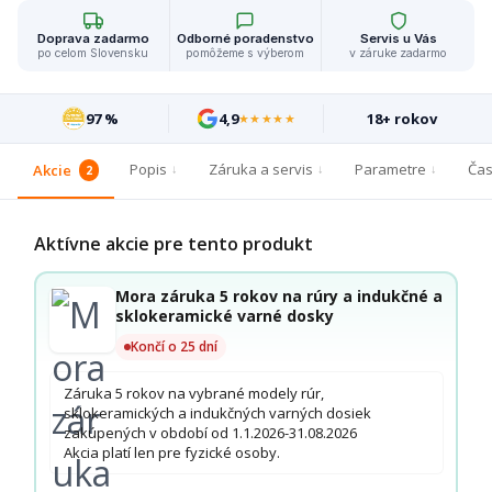
Doprava zadarmo
Odborné poradenstvo
Servis u Vás
po celom Slovensku
pomôžeme s výberom
v záruke zadarmo
97 %
4,9
18+ rokov
★★★★★
Popis
Záruka a servis
Parametre
Čas
Akcie
2
Aktívne akcie pre tento produkt
Mora záruka 5 rokov na rúry a indukčné a
sklokeramické varné dosky
Končí o 25 dní
Záruka 5 rokov na vybrané modely rúr,
sklokeramických a indukčných varných dosiek
zakúpených v období od 1.1.2026-31.08.2026
Akcia platí len pre fyzické osoby.