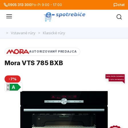
0905 313 300
Po-Pi 9:00 - 17:00
chat
>
Vstavané rúry
>
Klasické rúry
AUTORIZOVANÝ PREDAJCA
Mora VTS 785 BXB
-7%