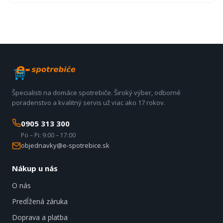
Špecialisti na domáce spotrebiče. Široký výber, odborné
poradenstvo a kvalitný servis už viac ako 17 rokov.
0905 313 300
Po – Pi: 9:00 – 17:00
objednavky@e-spotrebice.sk
Nákup u nás
O nás
Predĺžená záruka
Doprava a platba