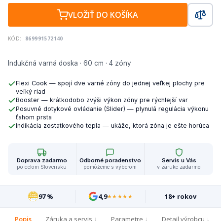
VLOŽIŤ DO KOŠÍKA
KÓD:
869991572140
Indukčná varná doska · 60 cm · 4 zóny
Flexi Cook — spojí dve varné zóny do jednej veľkej plochy pre
veľký riad
Booster — krátkodobo zvýši výkon zóny pre rýchlejší var
Posuvné dotykové ovládanie (Slider) — plynulá regulácia výkonu
ťahom prsta
Indikácia zostatkového tepla — ukáže, ktorá zóna je ešte horúca
Doprava zadarmo
Odborné poradenstvo
Servis u Vás
po celom Slovensku
pomôžeme s výberom
v záruke zadarmo
97 %
4,9
18+ rokov
★★★★★
Popis
Záruka a servis
Parametre
Detail výrobcu