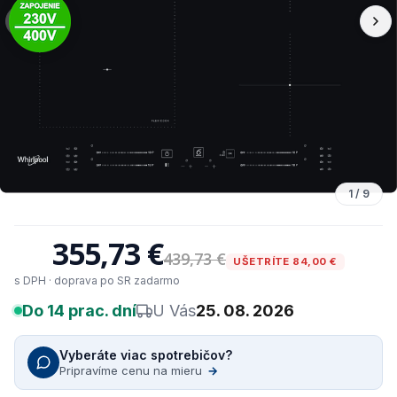
1
/
9
355,73 €
439,73 €
UŠETRÍTE 84,00 €
s DPH · doprava po SR zadarmo
Do 14 prac. dní
U Vás
25. 08. 2026
Vyberáte viac spotrebičov?
Pripravíme cenu na mieru
→