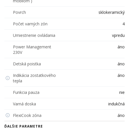
mobilom )
Povrch
sklokeramický
Počet varných zón
4
Umiestnenie ovládania
vpredu
Power Management
áno
230V
Detská poistka
áno
Indikácia zostatkového
áno
tepla
Funkcia pauza
nie
Varná doska
indukčná
FlexiCook zóna
áno
ĎALŠIE PARAMETRE