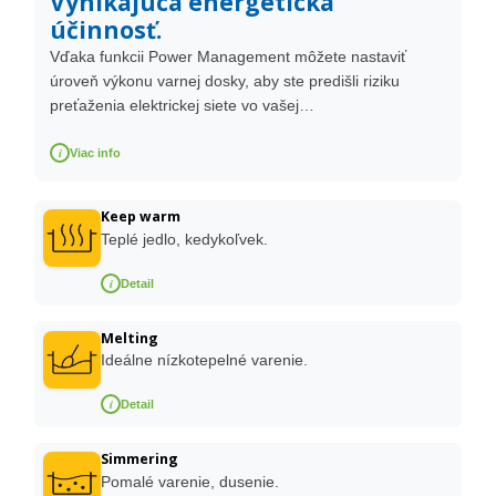
Vynikajúca energetická
účinnosť.
Vďaka funkcii Power Management môžete nastaviť
úroveň výkonu varnej dosky, aby ste predišli riziku
preťaženia elektrickej siete vo vašej…
i
Viac info
Keep warm
Teplé jedlo, kedykoľvek.
i
Detail
Melting
Ideálne nízkotepelné varenie.
i
Detail
Simmering
Pomalé varenie, dusenie.