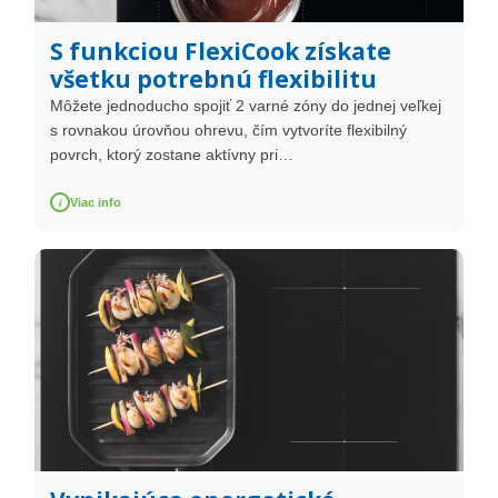
S funkciou FlexiCook získate
všetku potrebnú flexibilitu
Môžete jednoducho spojiť 2 varné zóny do jednej veľkej
s rovnakou úrovňou ohrevu, čím vytvoríte flexibilný
povrch, ktorý zostane aktívny pri…
i
Viac info