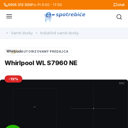
0905 313 300
Po-Pi 9:00 - 17:00
chat
>
Varné dosky
>
Indukčné varné dosky
AUTORIZOVANÝ PREDAJCA
Whirlpool WL S7960 NE
-19%