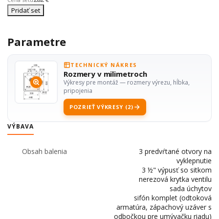
Pridať set
Parametre
TECHNICKÝ NÁKRES
Rozmery v milimetroch
Výkresy pre montáž — rozmery výrezu, hĺbka,
pripojenia
POZRIEŤ VÝKRESY (2)
VÝBAVA
Obsah balenia
3 predvŕtané otvory na
vyklepnutie
3 ½" výpusť so sitkom
nerezová krytka ventilu
sada úchytov
sifón komplet (odtoková
armatúra, zápachový uzáver s
odbočkou pre umývačku riadu)