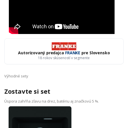
Autorizovaný predajca
FRANKE
pre Slovensko
18 rokov skúseností v segmente
Výhodné sety
Zostavte si set
Úspora zahŕňa zľavu na drez, batériu aj značkovú 5 %.