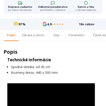
Doprava zadarmo
Odborné poradenstvo
Servis u Vás
po celom Slovensku
pomôžeme s výberom
v záruke zadarmo
97 %
4,9
18+ rokov
★★★★★
Popis
Záruka a servis
Sety
Parametre
Časté ot
Popis
Technické informácie
Spodná skrinka: od 45 cm
Rozmery drezu: 440 x 500 mm