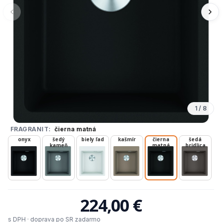
1
/
8
FRAGRANIT:
čierna matná
onyx
šedý
biely ľad
kašmír
čierna
šedá
kameň
matná
bridlica
224,00 €
s DPH · doprava po SR zadarmo