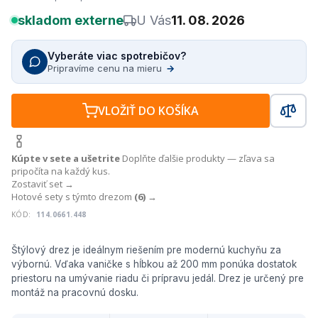
skladom externe
U Vás
11. 08. 2026
Vyberáte viac spotrebičov?
Pripravíme cenu na mieru
→
VLOŽIŤ DO KOŠÍKA
Kúpte v sete a ušetrite
Doplňte ďalšie produkty — zľava sa
pripočíta na každý kus.
Zostaviť set →
Hotové sety s týmto drezom
(6)
→
KÓD:
114.0661.448
Štýlový drez je ideálnym riešením pre modernú kuchyňu za
výbornú. Vďaka vaničke s hĺbkou až 200 mm ponúka dostatok
priestoru na umývanie riadu či prípravu jedál. Drez je určený pre
montáž na pracovnú dosku.