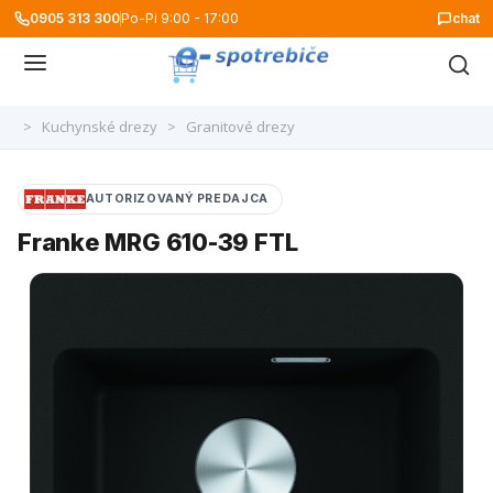
0905 313 300
Po-Pi 9:00 - 17:00
chat
>
Kuchynské drezy
>
Granitové drezy
AUTORIZOVANÝ PREDAJCA
Franke MRG 610-39 FTL