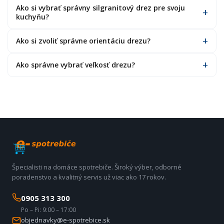
Ako si vybrať správny silgranitový drez pre svoju
kuchyňu?
Ako si zvoliť správne orientáciu drezu?
Ako správne vybrať veľkosť drezu?
Špecialisti na domáce spotrebiče. Široký výber, odborné
poradenstvo a kvalitný servis už viac ako 17 rokov.
0905 313 300
Po – Pi: 9:00 – 17:00
objednavky@e-spotrebice.sk