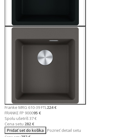
Franke MRG 610-39 FTL
224 €
FRANKE FP 9000
95 €
Spolu ušetríš 37 €
Cena setu
282 €
Pridať set do košíka
Pozrieť detail setu
282 €
Cena setu