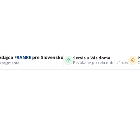
edajca
FRANKE
pre Slovensko
Servis u Vás doma
P
Bezplatne po celú dobu záruky
O
 v segmente