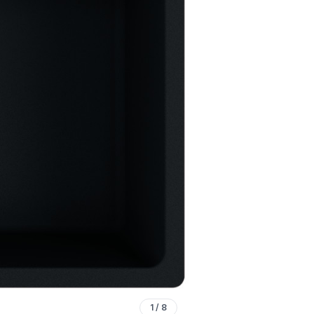
1
/
8