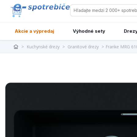
Akcie a výpredaj
Výhodné sety
Drezy
>
Kuchynské drezy
>
Granitové drezy
>
Franke MRG 61