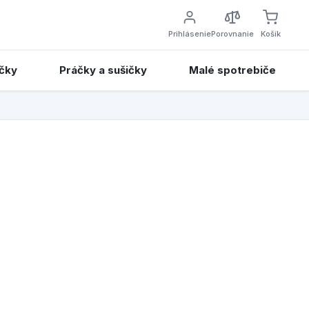
Prihlásenie
Porovnanie
Košík
čky
Práčky a sušičky
Malé spotrebiče