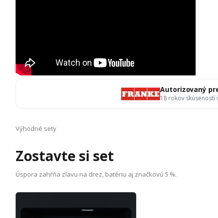
Autorizovaný pr
18 rokov skúseností
Výhodné sety
Zostavte si set
Úspora zahŕňa zľavu na drez, batériu aj značkovú 5 %.