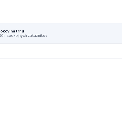
rokov na trhu
00+ spokojných zákazníkov