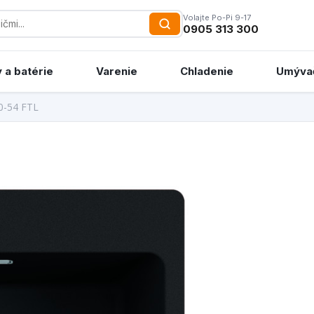
Volajte Po-Pi 9-17
0905 313 300
 a batérie
Varenie
Chladenie
Umýva
0-54 FTL