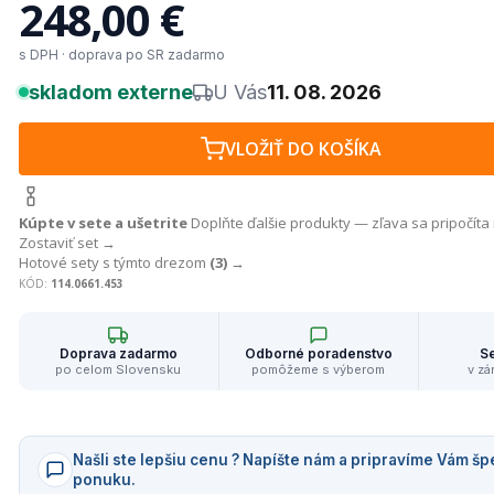
248,00 €
s DPH · doprava po SR zadarmo
skladom externe
U Vás
11. 08. 2026
VLOŽIŤ DO KOŠÍKA
Kúpte v sete a ušetrite
Doplňte ďalšie produkty — zľava sa pripočíta
Zostaviť set →
Hotové sety s týmto drezom
(3)
→
KÓD:
114.0661.453
Doprava zadarmo
Odborné poradenstvo
Se
po celom Slovensku
pomôžeme s výberom
v zá
Našli ste lepšiu cenu ? Napíšte nám a pripravíme Vám šp
ponuku.