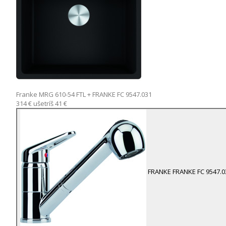
Franke MRG 610-54 FTL
+ FRANKE FC 9547.031
314 €
ušetríš 41 €
FRANKE
FRANKE FC 9547