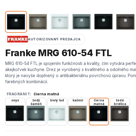
AUTORIZOVANÝ PREDAJCA
Franke MRG 610-54 FTL
MRG 610-54 FTL je spojením funkčnosti a kvality, čím vytvára perf
akejkoľvek kuchyne. Drez je vyrobený s kvalitného a odolného mate
ktorý je navyše doplnený o antibakteriálnu povrchovú úpravu. Po
farebných kombinácií.
FRAGRANIT:
čierna matná
onyx
šedý
biely ľad
kašmír
čierna
šedá
kameň
matná
bridlica