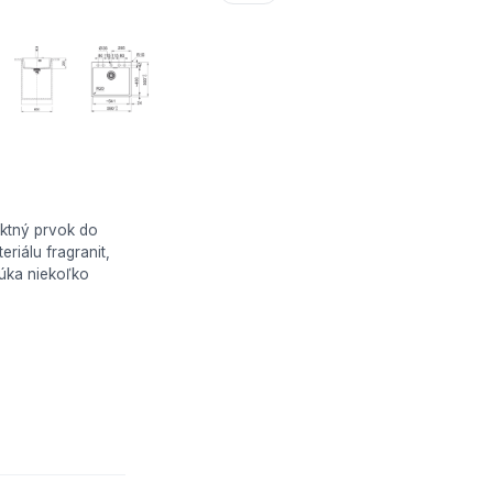
ektný prvok do
riálu fragranit,
núka niekoľko