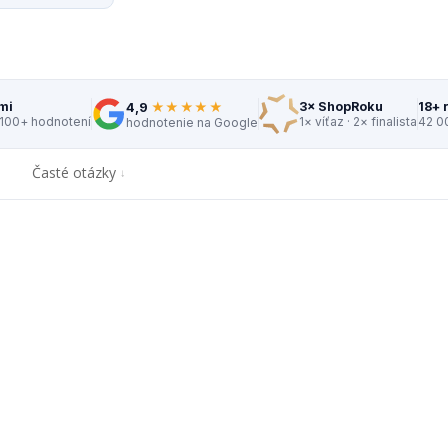
★★★★★
mi
3× ShopRoku
18+ 
4,9
 100+ hodnotení
1× víťaz · 2× finalista
42 0
hodnotenie na Google
Časté otázky