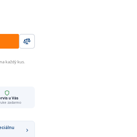
 na každý kus.
rvis u Vás
ruke zadarmo
eciálnu