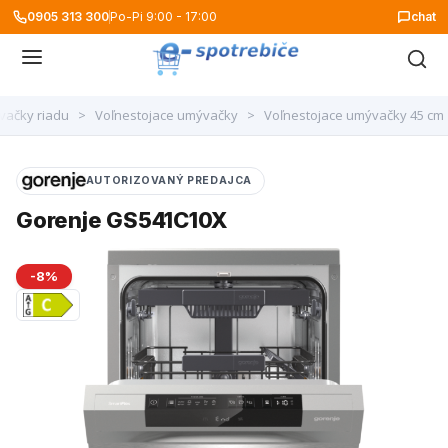
0905 313 300
Po-Pi 9:00 - 17:00
chat
ačky riadu
>
Voľnestojace umývačky
>
Voľnestojace umývačky 45 cm
AUTORIZOVANÝ PREDAJCA
Gorenje GS541C10X
-8%