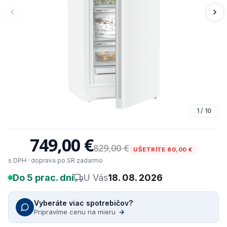
1
/
10
749,00 €
829,00 €
UŠETRÍTE 80,00 €
s DPH · doprava po SR zadarmo
Do 5 prac. dní
U Vás
18. 08. 2026
Vyberáte viac spotrebičov?
Pripravíme cenu na mieru
→