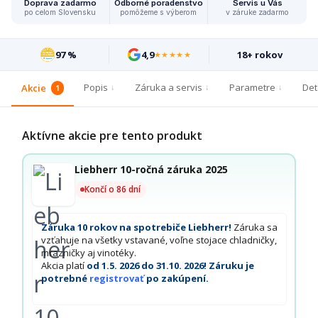
Doprava zadarmo
Odborné poradenstvo
Servis u Vás
po celom Slovensku
pomôžeme s výberom
v záruke zadarmo
97 %
4,9
18+ rokov
★★★★★
Popis
Záruka a servis
Parametre
Det
Akcie
1
Aktívne akcie pre tento produkt
Liebherr 10-ročná záruka 2025
Končí o 86 dní
Záruka 10 rokov na spotrebiče Liebherr!
Záruka sa
vzťahuje na všetky vstavané, voľne stojace chladničky,
mrazničky aj vinotéky.
Akcia platí
od 1.5. 2026 do 31.10. 2026! Záruku je
potrebné
registrovať
po zakúpení.