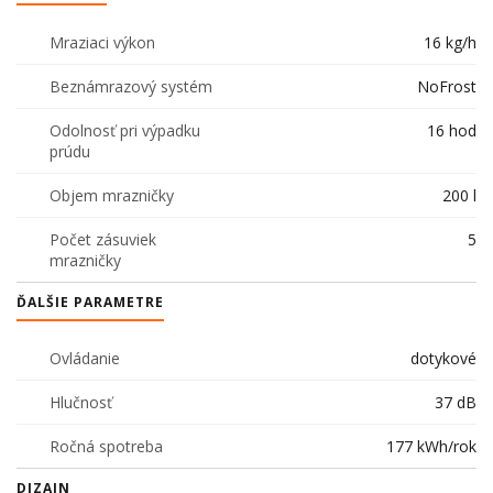
Mraziaci výkon
16 kg/h
Beznámrazový systém
NoFrost
Odolnosť pri výpadku
16 hod
prúdu
Objem mrazničky
200 l
Počet zásuviek
5
mrazničky
ĎALŠIE PARAMETRE
Ovládanie
dotykové
Hlučnosť
37 dB
Ročná spotreba
177 kWh/rok
DIZAJN