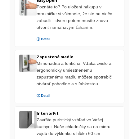
EasyOpen
Poznáte to? Po uložení nákupu v
mrazničke si všimnete, že ste na niečo
zabudli – dvere potom musíte znovu
otvoriť namáhavým ťahaním.
ⓘ Detail
Zapustené madlo
Mimoriadna a funkčná: Vďaka zvislo a
ergonomicky umiestnenému
zapustenému madlu môžete spotrebič
otvárať pohodlne a s ľahkosťou.
ⓘ Detail
InteriorFit
Zavŕšte puristický vzhľad vo Vašej
kuchyni: Naše chladničky sa na mieru
vojdú do výklenku s hĺbku 60 cm.