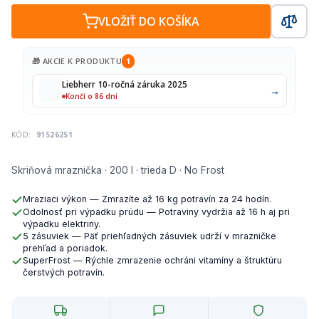
VLOŽIŤ DO KOŠÍKA
🎁 AKCIE K PRODUKTU
1
Liebherr 10-ročná záruka 2025
→
Končí o 86 dní
KÓD:
91526251
Skriňová mraznička · 200 l · trieda D · No Frost
Mraziaci výkon — Zmrazíte až 16 kg potravín za 24 hodín.
Odolnosť pri výpadku prúdu — Potraviny vydržia až 16 h aj pri
výpadku elektriny.
5 zásuviek — Päť priehľadných zásuviek udrží v mrazničke
prehľad a poriadok.
SuperFrost — Rýchle zmrazenie ochráni vitamíny a štruktúru
čerstvých potravín.