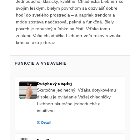
Jednoducho, klasicky, kvalitne: Chladnička Liebherr so
svojím lesklým, bielym povrchom sa obzvlášť dobre
hodí do svetlého prostredia – a napriek trendom a
móde zostáva nadčasová, pekná a funkčná. Biely
povrch je robustný a ľahko sa čistí. Vďaka tomu
zostane Vaša chladnička Liebherr veľa rokov rovnako
krásna, ako je teraz.
FUNKCIE A VYBAVENIE
Dotykový displej
Skutočne jedinečný: Vďaka dotykovému
displeju je ovládanie Vašej chladničky
Liebherr skutočne jednoduché a
intuitívne.
ⓘ Detail