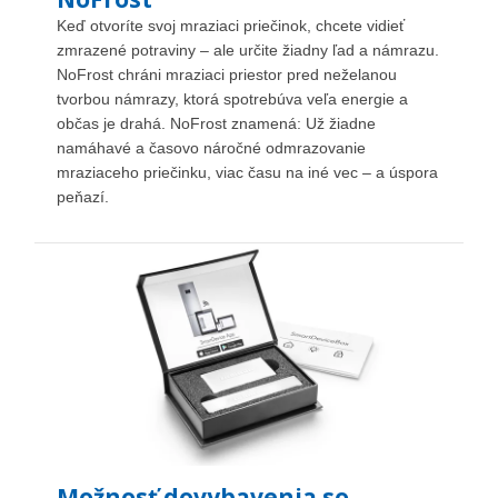
Keď otvoríte svoj mraziaci priečinok, chcete vidieť
zmrazené potraviny – ale určite žiadny ľad a námrazu.
NoFrost chráni mraziaci priestor pred neželanou
tvorbou námrazy, ktorá spotrebúva veľa energie a
občas je drahá. NoFrost znamená: Už žiadne
namáhavé a časovo náročné odmrazovanie
mraziaceho priečinku, viac času na iné vec – a úspora
peňazí.
Možnosť dovybavenia so