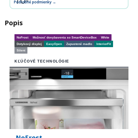
Podrobné podmienky →
Popis
NoFrost
Možnosť dovybavenia so SmartDeviceBox
White
Dotykový displej
EasyOpen
Zapustené madlo
InteriorFit
Silent
KĽÚČOVÉ TECHNOLÓGIE
NoFrost