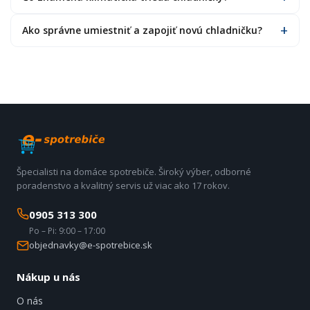
Ako správne umiestniť a zapojiť novú chladničku?
Špecialisti na domáce spotrebiče. Široký výber, odborné
poradenstvo a kvalitný servis už viac ako 17 rokov.
0905 313 300
Po – Pi: 9:00 – 17:00
objednavky@e-spotrebice.sk
Nákup u nás
O nás