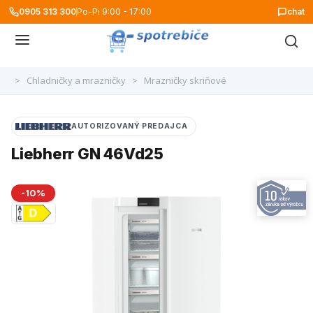
0905 313 300
Po-Pi 9:00 - 17:00
chat
>
Chladničky a mrazničky
>
Mrazničky skriňové
AUTORIZOVANÝ PREDAJCA
Liebherr GN 46Vd25
-10%