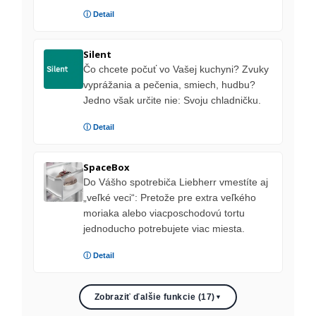
ⓘ Detail
Silent
Čo chcete počuť vo Vašej kuchyni? Zvuky
vyprážania a pečenia, smiech, hudbu?
Jedno však určite nie: Svoju chladničku.
ⓘ Detail
SpaceBox
Do Vášho spotrebiča Liebherr vmestíte aj
„veľké veci“: Pretože pre extra veľkého
moriaka alebo viacposchodovú tortu
jednoducho potrebujete viac miesta.
ⓘ Detail
Zobraziť ďalšie funkcie (17)
▼