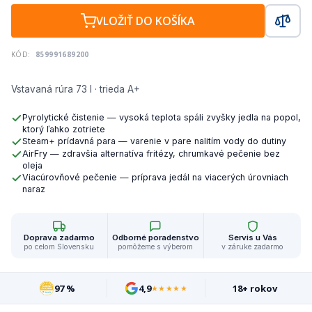
VLOŽIŤ DO KOŠÍKA
KÓD:
859991689200
Vstavaná rúra 73 l · trieda A+
Pyrolytické čistenie — vysoká teplota spáli zvyšky jedla na popol,
ktorý ľahko zotriete
Steam+ prídavná para — varenie v pare nalitím vody do dutiny
AirFry — zdravšia alternatíva fritézy, chrumkavé pečenie bez
oleja
Viacúrovňové pečenie — príprava jedál na viacerých úrovniach
naraz
Doprava zadarmo
Odborné poradenstvo
Servis u Vás
po celom Slovensku
pomôžeme s výberom
v záruke zadarmo
97 %
4,9
18+ rokov
★★★★★