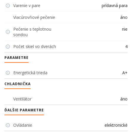
Varenie v pare
prídavná para
Viacúrovňové pečenie
áno
Pečenie s teplotnou
nie
sondou
Počet skiel vo dverách
4
PARAMETRE
Energetická trieda
A+
CHLADNIČKA
Ventilátor
áno
ĎALŠIE PARAMETRE
Ovládanie
elektronické