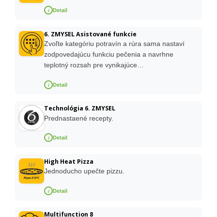
i
Detail
6. ZMYSEL Asistované funkcie
Zvoľte kategóriu potravín a rúra sama nastaví
zodpovedajúcu funkciu pečenia a navrhne
teplotný rozsah pre vynikajúce…
i
Detail
Technológia 6. ZMYSEL
Prednastaené recepty.
i
Detail
High Heat Pizza
Jednoducho upečte pizzu.
i
Detail
Multifunction 8