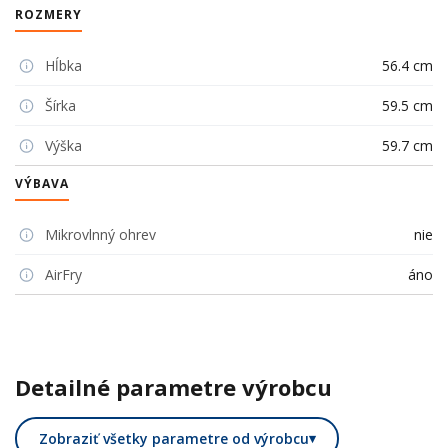
ROZMERY
Hĺbka
56.4 cm
Šírka
59.5 cm
Výška
59.7 cm
VÝBAVA
Mikrovlnný ohrev
nie
AirFry
áno
Detailné parametre výrobcu
Zobraziť všetky parametre od výrobcu
▾