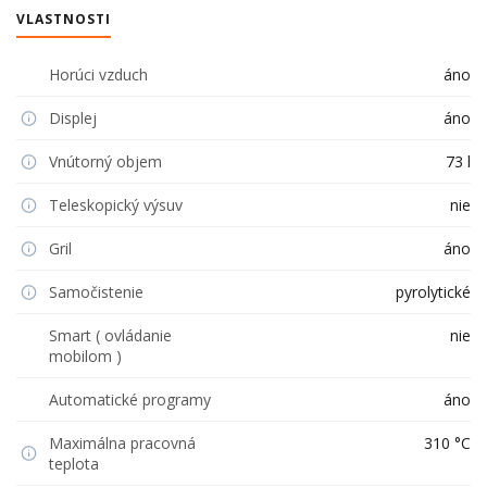
VLASTNOSTI
Horúci vzduch
áno
Displej
áno
Vnútorný objem
73 l
Teleskopický výsuv
nie
Gril
áno
Samočistenie
pyrolytické
Smart ( ovládanie
nie
mobilom )
Automatické programy
áno
Maximálna pracovná
310 °C
teplota