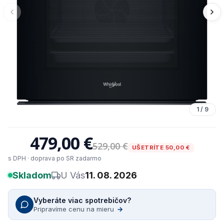
1
/
9
479,00 €
529,00 €
UŠETRÍTE 50,00 €
s DPH · doprava po SR zadarmo
Skladom
U Vás
11. 08. 2026
Vyberáte viac spotrebičov?
Pripravíme cenu na mieru
→