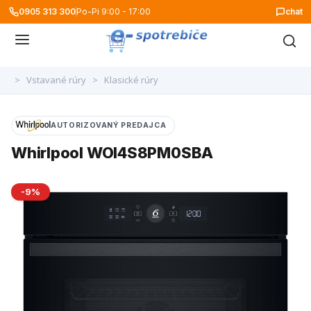
0905 313 300
Po-Pi 9:00 - 17:00
chat
>
Vstavané rúry
>
Klasické rúry
AUTORIZOVANÝ PREDAJCA
Whirlpool WOI4S8PM0SBA
-9%