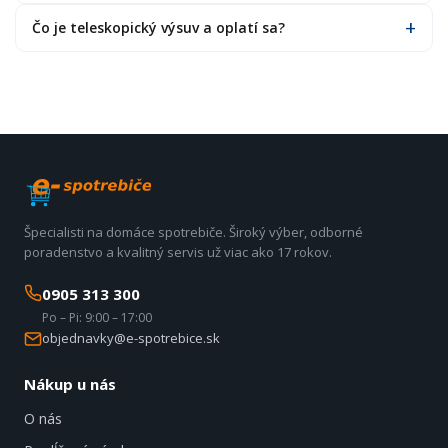
Čo je teleskopický výsuv a oplatí sa?
Špecialisti na domáce spotrebiče. Široký výber, odborné
poradenstvo a kvalitný servis už viac ako 17 rokov.
0905 313 300
Po – Pi: 9:00 – 17:00
objednavky@e-spotrebice.sk
Nákup u nás
O nás