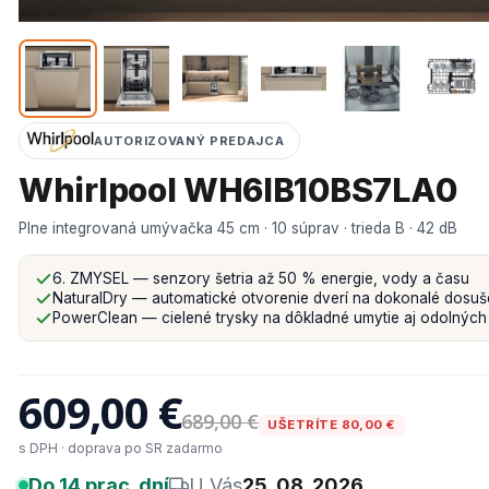
AUTORIZOVANÝ PREDAJCA
Whirlpool WH6IB10BS7LA0
Plne integrovaná umývačka 45 cm · 10 súprav · trieda B · 42 dB
6. ZMYSEL — senzory šetria až 50 % energie, vody a času
NaturalDry — automatické otvorenie dverí na dokonalé dosuše
PowerClean — cielené trysky na dôkladné umytie aj odolných 
609,00 €
689,00 €
UŠETRÍTE 80,00 €
s DPH · doprava po SR zadarmo
Do 14 prac. dní
U Vás
25. 08. 2026