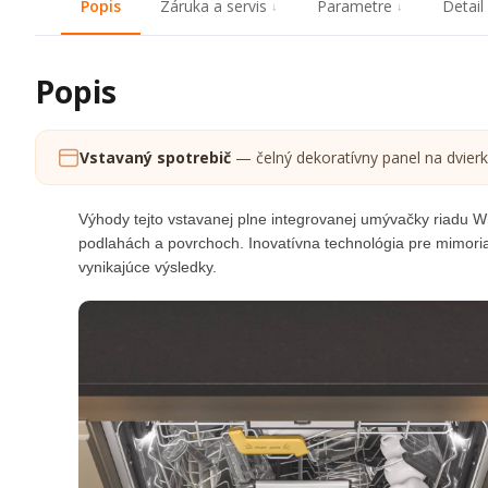
Popis
Záruka a servis
Parametre
Detail
Popis
Vstavaný spotrebič
— čelný dekoratívny panel na dvierk
Výhody tejto vstavanej plne integrovanej umývačky riadu Wh
podlahách a povrchoch. Inovatívna technológia pre mimoriad
vynikajúce výsledky.