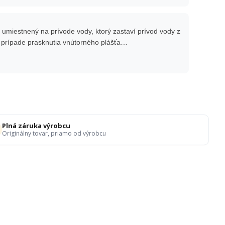
l umiestnený na prívode vody, ktorý zastaví prívod vody z
 prípade prasknutia vnútorného plášťa…
Plná záruka výrobcu
Originálny tovar, priamo od výrobcu