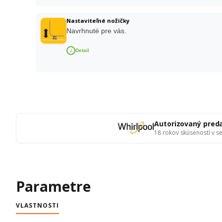
Nastaviteľné nožičky
Navrhnuté pre vás.
i
Detail
Autorizovaný pred
18 rokov skúseností v 
Parametre
VLASTNOSTI