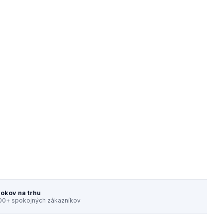
rokov na trhu
00+ spokojných zákazníkov