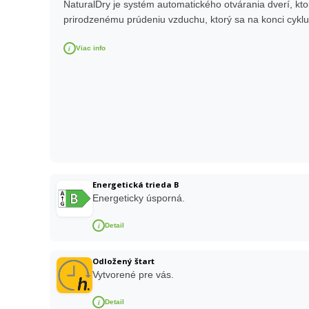
NaturalDry je systém automatického otvárania dverí, kto
prirodzenému prúdeniu vzduchu, ktorý sa na konci cykl
i
Viac info
Energetická trieda B
Energeticky úsporná.
i
Detail
Odložený štart
Vytvorené pre vás.
i
Detail