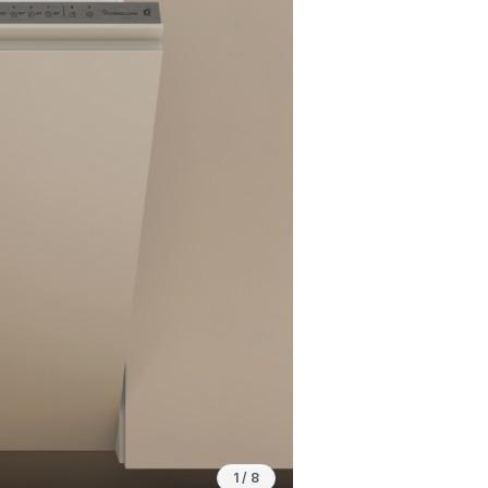
1
/
8