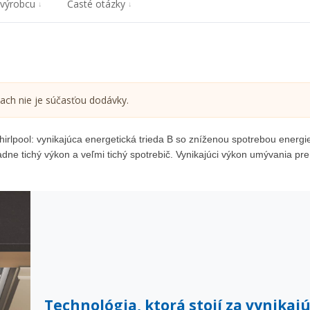
 výrobcu
Časté otázky
ach nie je súčasťou dodávky.
irlpool: vynikajúca energetická trieda B so zníženou spotrebou energie
ne tichý výkon a veľmi tichý spotrebič. Vynikajúci výkon umývania pre
Technológia, ktorá stojí za vynikaj