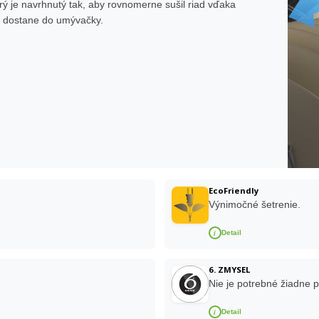
rý je navrhnutý tak, aby rovnomerne sušil riad vďaka
u dostane do umývačky.
EcoFriendly
Výnimočné šetrenie.
i
Detail
6. ZMYSEL
Nie je potrebné žiadne p
i
Detail