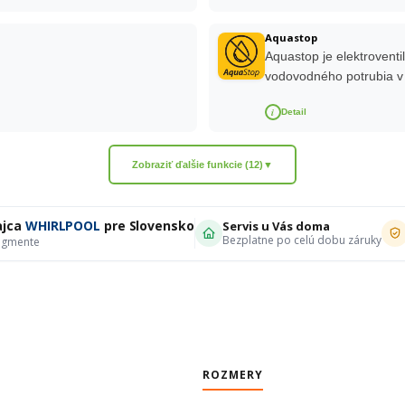
Aquastop
Aquastop je elektroventi
vodovodného potrubia v
i
Detail
Zobraziť ďalšie funkcie (12)
▼
ajca
WHIRLPOOL
pre Slovensko
Servis u Vás doma
Bezplatne po celú dobu záruky
segmente
ROZMERY