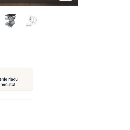
nie riadu
nečistôt