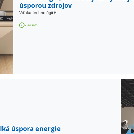
úsporou zdrojov
Vďaka technológii 6.
i
Viac info
eľká úspora energie