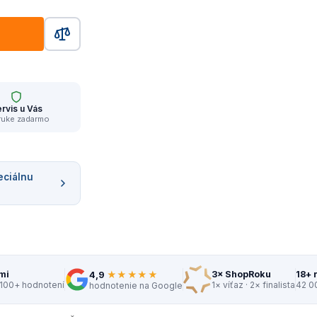
rvis u Vás
ruke zadarmo
eciálnu
★★★★★
mi
3× ShopRoku
18+ 
4,9
 100+ hodnotení
1× víťaz · 2× finalista
42 0
hodnotenie na Google