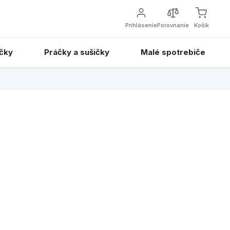
Prihlásenie
Porovnanie
Košík
čky
Práčky a sušičky
Malé spotrebiče