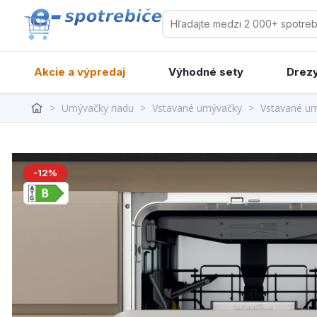
Akcie a výpredaj
Výhodné sety
Drezy
>
Umývačky riadu
>
Vstavané umývačky
>
Vstavané u
-12%