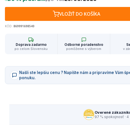
VLOŽIŤ DO KOŠÍKA
KÓD:
869991698540
Doprava zadarmo
Odborné poradenstvo
Se
po celom Slovensku
pomôžeme s výberom
v zá
Našli ste lepšiu cenu ? Napíšte nám a pripravíme Vám šp
ponuku.
Overené zákazník
97 % spokojnosť · 4