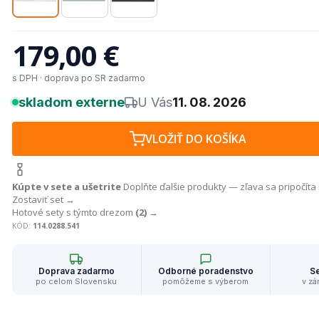
179,00 €
s DPH · doprava po SR zadarmo
skladom externe
U Vás
11. 08. 2026
VLOŽIŤ DO KOŠÍKA
Kúpte v sete a ušetrite
Doplňte ďalšie produkty — zľava sa pripočíta
Zostaviť set →
Hotové sety s týmto drezom
(2)
→
KÓD:
114.0288.541
Doprava zadarmo
Odborné poradenstvo
Se
po celom Slovensku
pomôžeme s výberom
v zá