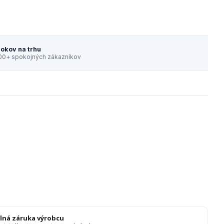
rokov na trhu
00+ spokojných zákazníkov
lná záruka výrobcu