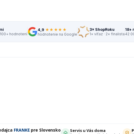
★★★★★
mi
3× ShopRoku
18+ 
4,9
 100+ hodnotení
1× víťaz · 2× finalista
42 0
hodnotenie na Google
edajca
FRANKE
pre Slovensko
Servis u Vás doma
P