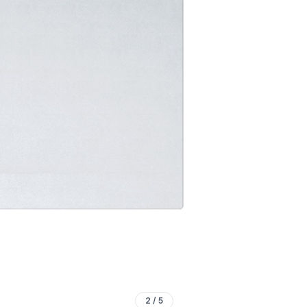
2
/
5