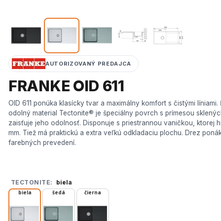
AUTORIZOVANÝ PREDAJCA
FRANKE OID 611
OID 611 ponúka klasícky tvar a maximálny komfort s čistými líniami.
odolný material Tectonite® je špeciálny povrch s prímesou sklených
zaisťuje jeho odolnosť. Disponuje s priestrannou vaničkou, ktorej h
mm. Tiež má praktickú a extra veľkú odkladaciu plochu. Drez pon
farebných prevedení.
TECTONITE:
biela
biela
šedá
čierna