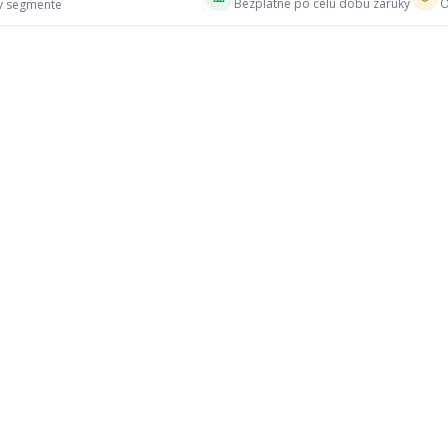
Bezplatne po celú dobu záruky
O
 v segmente