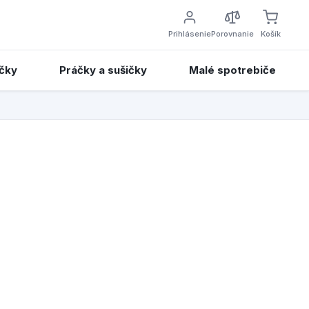
Prihlásenie
Porovnanie
Košík
čky
Práčky a sušičky
Malé spotrebiče