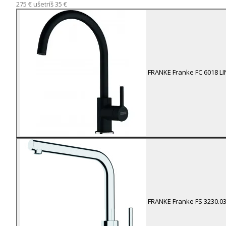
275 €
ušetríš 35 €
FRANKE
Franke FC 6018 L
FRANKE
Franke FS 3230.0