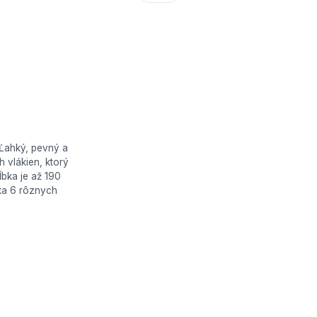
 Ľahký, pevný a
 vlákien, ktorý
ĺbka je až 190
áka 6 rôznych