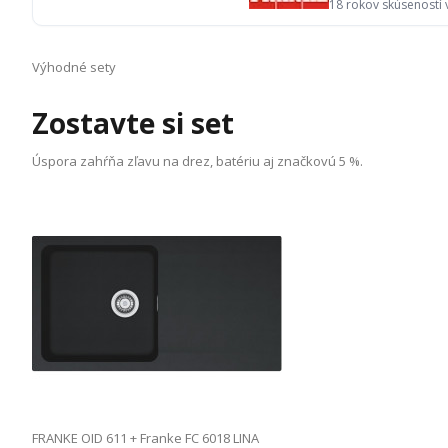
18 rokov skúseností
Výhodné sety
Zostavte si set
Úspora zahŕňa zľavu na drez, batériu aj značkovú 5 %.
FRANKE OID 611
+ Franke FC 6018 LINA