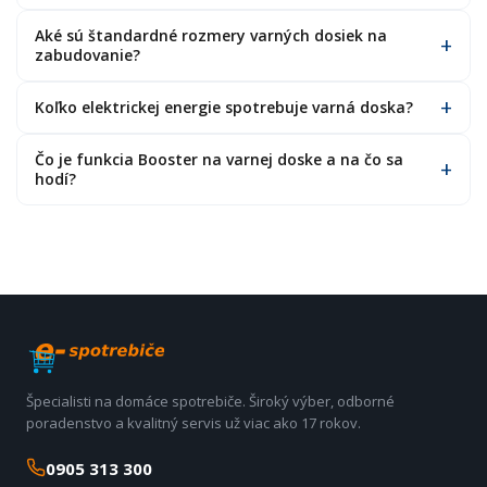
Aké sú štandardné rozmery varných dosiek na
zabudovanie?
Koľko elektrickej energie spotrebuje varná doska?
Čo je funkcia Booster na varnej doske a na čo sa
hodí?
Špecialisti na domáce spotrebiče. Široký výber, odborné
poradenstvo a kvalitný servis už viac ako 17 rokov.
0905 313 300