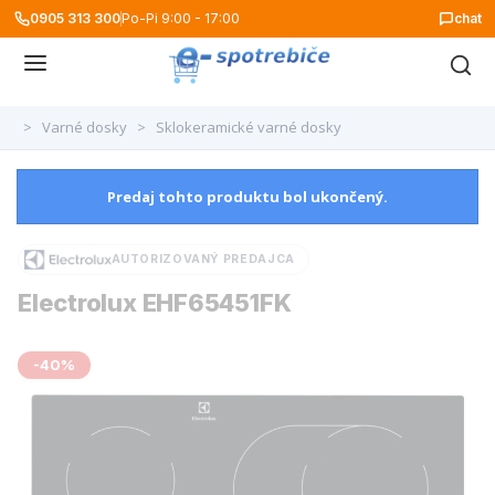
0905 313 300
Po-Pi 9:00 - 17:00
chat
>
Varné dosky
>
Sklokeramické varné dosky
Predaj tohto produktu bol ukončený.
AUTORIZOVANÝ PREDAJCA
Electrolux EHF65451FK
-40%