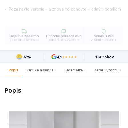
Pozastavte varenie – a znova ho obnovte – jedným dotykom
Doprava zadarmo
Odborné poradenstvo
Servis u Vás
po celom Slovensku
pomôžeme s výberom
v záruke zadarmo
97 %
4,9
18+ rokov
★★★★★
Popis
Záruka a servis
Parametre
Detail výrobcu
Popis