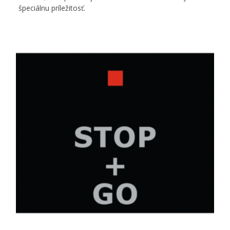
špeciálnu príležitosť.