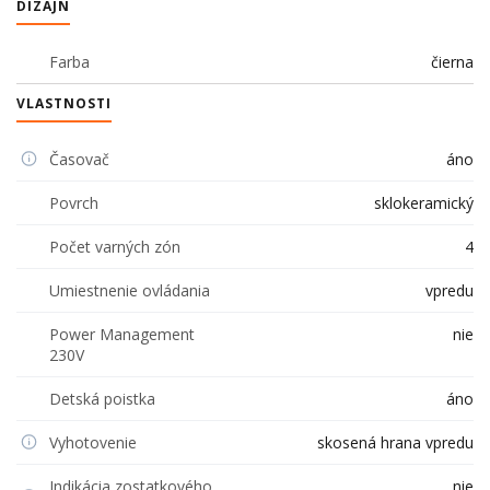
DIZAJN
Farba
čierna
VLASTNOSTI
Časovač
áno
Povrch
sklokeramický
Počet varných zón
4
Umiestnenie ovládania
vpredu
Power Management
nie
230V
Detská poistka
áno
Vyhotovenie
skosená hrana vpredu
Indikácia zostatkového
nie