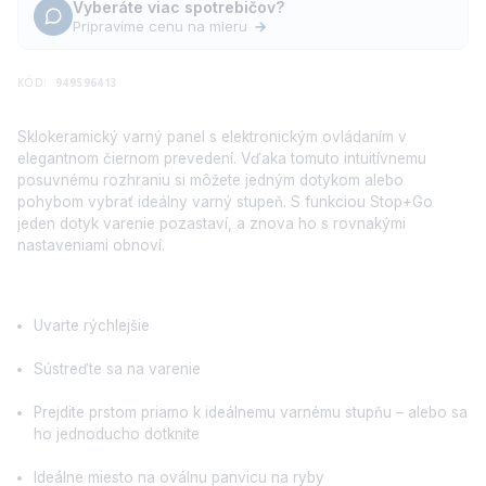
Vyberáte viac spotrebičov?
Pripravíme cenu na mieru
→
KÓD:
949596413
Sklokeramický varný panel s elektronickým ovládaním v
elegantnom čiernom prevedení. Vďaka tomuto intuitívnemu
posuvnému rozhraniu si môžete jedným dotykom alebo
pohybom vybrať ideálny varný stupeň. S funkciou Stop+Go
jeden dotyk varenie pozastaví, a znova ho s rovnakými
nastaveniami obnoví.
Uvarte rýchlejšie
Sústreďte sa na varenie
Prejdite prstom priamo k ideálnemu varnému stupňu – alebo sa
ho jednoducho dotknite
Ideálne miesto na oválnu panvicu na ryby