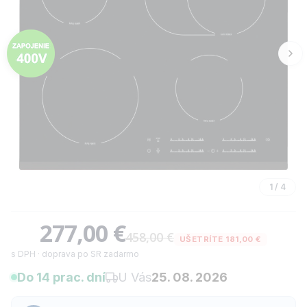
1
/
4
277,00 €
458,00 €
UŠETRÍTE 181,00 €
s DPH · doprava po SR zadarmo
Do 14 prac. dní
U Vás
25. 08. 2026