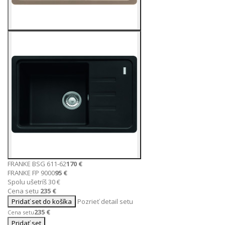
FRANKE BSG 611-62
170 €
FRANKE FP 9000
95 €
Spolu ušetríš 30 €
Cena setu
235 €
Pridať set do košíka
Pozrieť detail setu
235 €
Cena setu
Pridať set