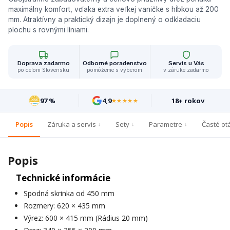
maximálny komfort, vďaka extra veľkej vaničke s hĺbkou až 200
mm. Atraktívny a praktický dizajn je doplnený o odkladaciu
plochu s rovnými líniami.
Doprava zadarmo
Odborné poradenstvo
Servis u Vás
po celom Slovensku
pomôžeme s výberom
v záruke zadarmo
97 %
4,9
18+ rokov
★★★★★
Popis
Záruka a servis
Sety
Parametre
Časté ot
Popis
Technické informácie
Spodná skrinka od 450 mm
Rozmery: 620 × 435 mm
Výrez: 600 × 415 mm (Rádius 20 mm)