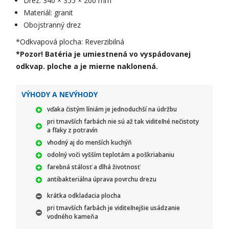
Drez: 340 × 355 × 200 mm
Materiál: granit
Obojstranný drez
*Odkvapová plocha: Reverzibilná
*Pozor! Batéria je umiestnená vo vyspádovanej
odkvap. ploche a je mierne naklonená.
VÝHODY A NEVÝHODY
vďaka čistým líniám je jednoduchší na údržbu
pri tmavších farbách nie sú až tak viditeľné nečistoty
a fľaky z potravín
vhodný aj do menších kuchýň
odolný voči vyšším teplotám a poškriabaniu
farebná stálosť a dlhá životnosť
antibakteriálna úprava povrchu drezu
krátka odkladacia plocha
pri tmavších farbách je viditeľnejšie usádzanie
vodného kameňa