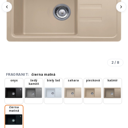
2
/
8
FRAGRANIT:
čierna matná
onyx
šedý
biely ľad
sahara
piesková
kašmír
kameň
čierna
matná