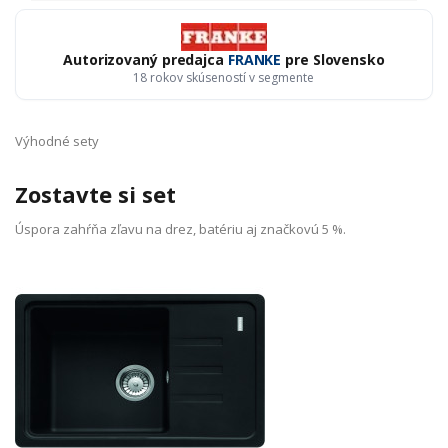
Autorizovaný predajca
FRANKE
pre Slovensko
18 rokov skúseností v segmente
Výhodné sety
Zostavte si set
Úspora zahŕňa zľavu na drez, batériu aj značkovú 5 %.