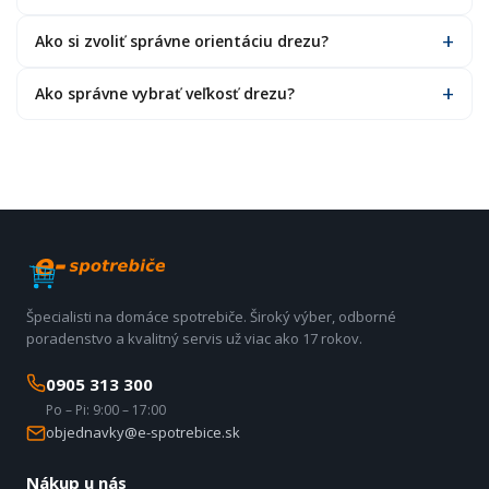
Ako si zvoliť správne orientáciu drezu?
Ako správne vybrať veľkosť drezu?
Špecialisti na domáce spotrebiče. Široký výber, odborné
poradenstvo a kvalitný servis už viac ako 17 rokov.
0905 313 300
Po – Pi: 9:00 – 17:00
objednavky@e-spotrebice.sk
Nákup u nás