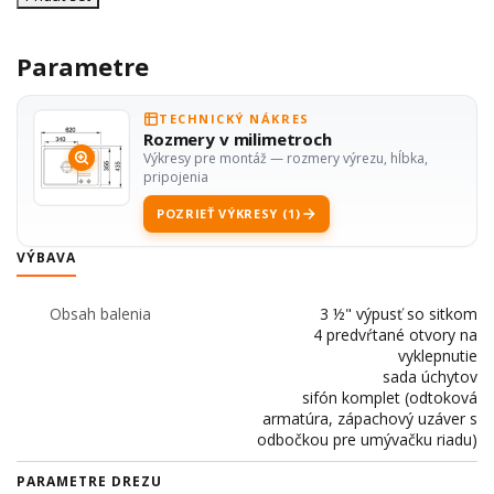
Parametre
TECHNICKÝ NÁKRES
Rozmery v milimetroch
Výkresy pre montáž — rozmery výrezu, hĺbka,
pripojenia
POZRIEŤ VÝKRESY (1)
VÝBAVA
Obsah balenia
3 ½" výpusť so sitkom
4 predvŕtané otvory na
vyklepnutie
sada úchytov
sifón komplet (odtoková
armatúra, zápachový uzáver s
odbočkou pre umývačku riadu)
PARAMETRE DREZU