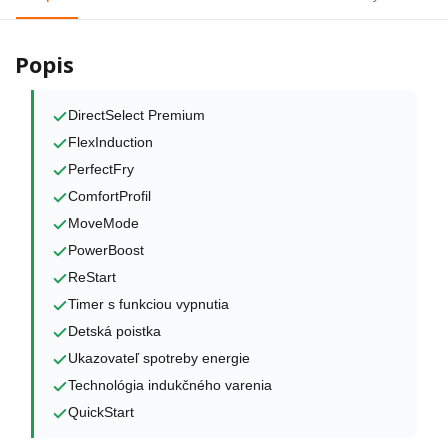
Popis
DirectSelect Premium
FlexInduction
PerfectFry
ComfortProfil
MoveMode
PowerBoost
ReStart
Timer s funkciou vypnutia
Detská poistka
Ukazovateľ spotreby energie
Technológia indukčného varenia
QuickStart