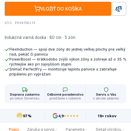
VLOŽIŤ DO KOŠÍKA
KÓD:
PXV875DC1E
Indukčná varná doska · 80 cm · 5 zón
FlexInduction — spojí dve zóny do jednej veľkej plochy pre veľký
riad, pekáč či panvicu
PowerBoost — krátkodobo zvýši výkon zóny a zohreje až o 35 %
rýchlejšie ako pri najvyššom stupni
Snímač PerfectFry — monitoruje teplotu panvice a zabraňuje
pripáleniu pri vyprážaní
Doprava zadarmo
Odborné poradenstvo
Servis u Vás
po celom Slovensku
pomôžeme s výberom
v záruke zadarmo
97 %
4,9
18+ rokov
★★★★★
Popis
Záruka a servis
Parametre
Detail výrobcu