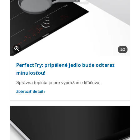
1/2
PerfectFry: pripálené jedlo bude odteraz
minulosťou!
Správna teplota je pre vyprážanie kľúčová.
Zobraziť detail ›