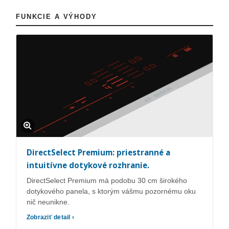
FUNKCIE A VÝHODY
DirectSelect Premium: priestranné a
intuitívne dotykové rozhranie.
DirectSelect Premium má podobu 30 cm širokého
dotykového panela, s ktorým vášmu pozornému oku
nič neunikne.
Zobraziť detail ›