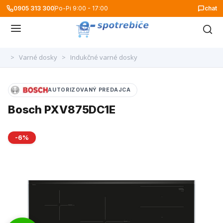
0905 313 300
Po-Pi 9:00 - 17:00
chat
>
Varné dosky
>
Indukčné varné dosky
AUTORIZOVANÝ PREDAJCA
Bosch PXV875DC1E
-6%