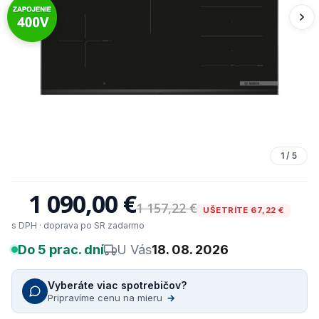
1
/
5
1 090,00 €
1 157,22 €
UŠETRÍTE 67,22 €
s DPH · doprava po SR zadarmo
Do 5 prac. dní
U Vás
18. 08. 2026
Vyberáte viac spotrebičov?
Pripravíme cenu na mieru
→