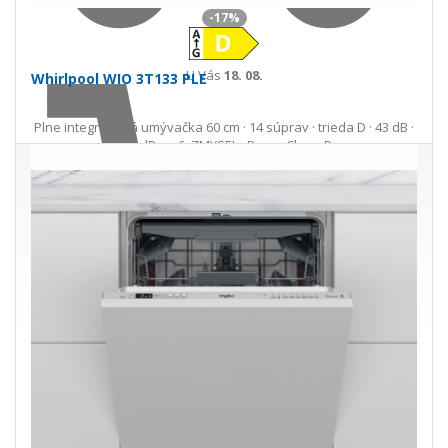
-17%
U Vás
18. 08.
Whirlpool WIO 3T133 PLE
Plne integrovaná umývačka 60 cm · 14 súprav · trieda D · 43 dB ·
NaturalDry · 6. ZMYSEL · PowerClean Pro
549,22 €
665,23 €
Ušetríte 116,01 €
s DPH · doprava zdarma
do 14 prac. dní