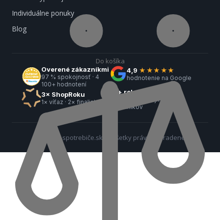
Individuálne ponuky
Blog
Do košíka
Overené zákazníkmi
4,9
★★★★★
97 % spokojnosť · 4
hodnotenie na Google
100+ hodnotení
18+ rokov na trhu
3× ShopRoku
42 000+ spokojných
1× víťaz · 2× finalista
zákazníkov
© 2026 e-spotrebiče.sk — Všetky práva vyhradené.