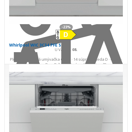
Do košíka
-23%
Whirlpool WIC 3C34 PFE S
U Vás
25. 08.
Plne integrovaná umývačka 60 cm · 14 súprav · trieda D · 44 dB ·
Power Clean Pro · Príborová zásuvka · NaturalDry
439,00 €
572,98 €
Ušetríte 133,98 €
s DPH · doprava zdarma
do 14 prac. dní