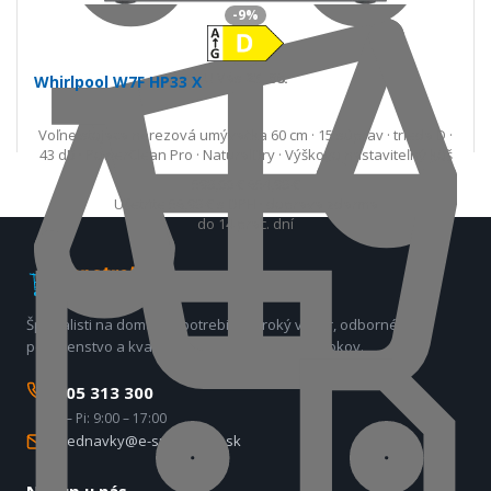
-9%
U Vás
25. 08.
Whirlpool W7F HP33 X
Voľne stojaca nerezová umývačka 60 cm · 15 súprav · trieda D ·
43 dB · PowerClean Pro · NaturalDry · Výškovo nastaviteľný kôš
598,00 €
654,98 €
Ušetríte 56,98 €
s DPH · doprava zdarma
do 14 prac. dní
Špecialisti na domáce spotrebiče. Široký výber, odborné
poradenstvo a kvalitný servis už viac ako 17 rokov.
0905 313 300
Po – Pi: 9:00 – 17:00
objednavky@e-spotrebice.sk