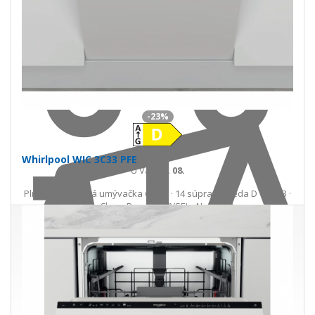
Do košíka
-23%
Whirlpool WIC 3C33 PFE
U Vás
25. 08.
Plne integrovaná umývačka 60 cm · 14 súprav · trieda D · 43 dB ·
PowerClean Pro · 6. ZMYSEL · NaturalDry
431,62 €
562,73 €
Ušetríte 131,11 €
s DPH · doprava zdarma
do 14 prac. dní