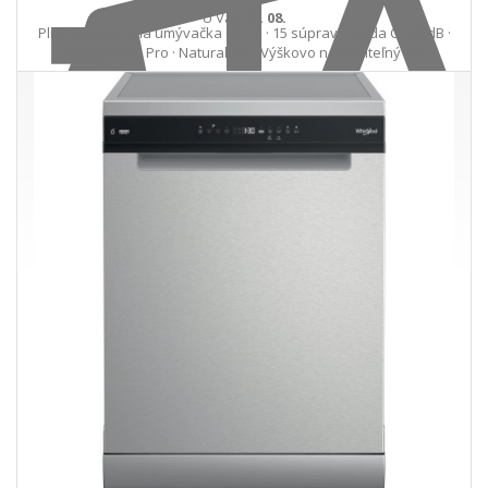
U Vás
25. 08.
Plne integrovaná umývačka 60 cm · 15 súprav · trieda C · 40 dB ·
PowerClean Pro · NaturalDry · Výškovo nastaviteľný kôš
708,90 €
716,48 €
Ušetríte 7,58 €
s DPH · doprava zdarma
do 14 prac. dní
Do košíka