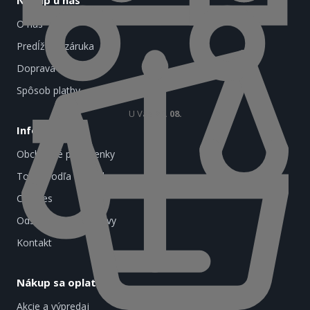
Nákup u nás
Do košíka
O nás
Predĺžená záruka
Doprava a platba
Spôsob platby
U Vás
25. 08.
Informácie
Obchodné podmienky
Tovar podľa značiek
Cookies
Odstúpenie od zmluvy
Kontakt
Nákup sa oplatí
Akcie a výpredaj