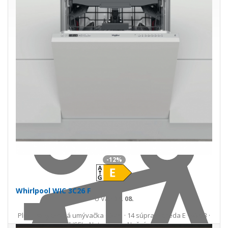
Do košíka
-12%
Whirlpool WIC 3C26 F
U Vás
25. 08.
Plne integrovaná umývačka 60 cm · 14 súprav · trieda E · 46 dB ·
6. ZMYSEL · NaturalDry · Nočný program