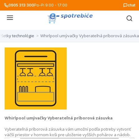
0905 313 300
Po-Pi 9:00 - 17:00
chat
Všetky technológie
>
Whirlpool umývačky Vyberateľná príborová zásuvka
Whirlpool umývačky Vyberateľná príborová zásuvka
Vyberateľná príborová zásuvka vám umožní podľa potreby vytvoriť
väčší priestor v hornom koši pre uloženie vyšších pohárov a nádob.