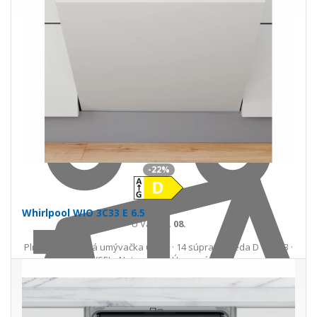
Do košíka
-22%
Whirlpool WIO 3C33 E 6.5
U Vás
25. 08.
Plne integrovaná umývačka 60 cm · 14 súprav · trieda D · 43 dB ·
6. ZMYSEL · NaturalDry · Úsporný program
421,00 €
542,23 €
Ušetríte 121,23 €
s DPH · doprava zdarma
do 14 prac. dní