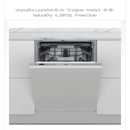
Umývačka s panelom 45 cm · 10 súprav · trieda D · 43 dB ·
NaturalDry · 6. ZMYSEL · PowerClean
603,72 €
603,73 €
Ušetríte 0,00 €
s DPH · doprava zdarma
do 5 prac. dní