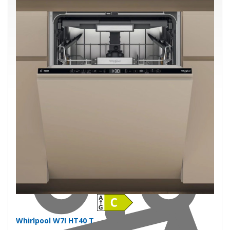
443,00 €
501,23 €
Ušetríte 58,23 €
s DPH · doprava zdarma
do 14 prac. dní
Do košíka
Whirlpool W7I HT40 T