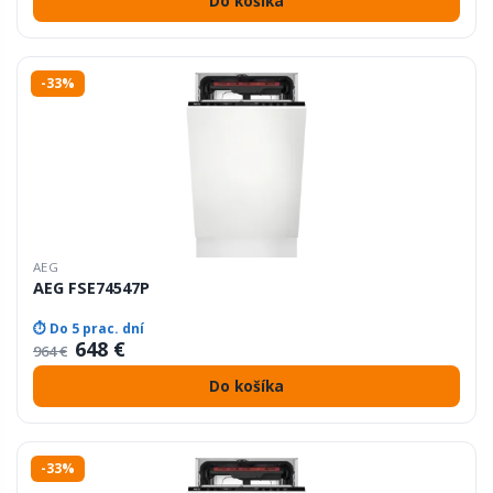
Do košíka
-33%
AEG
AEG FSE74547P
⏱ Do 5 prac. dní
648 €
964 €
Do košíka
-33%