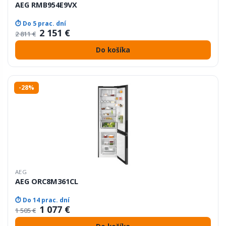
AEG RMB954E9VX
⏱ Do 5 prac. dní
2 151 €
2 811 €
Do košíka
-28%
AEG
AEG ORC8M361CL
⏱ Do 14 prac. dní
1 077 €
1 505 €