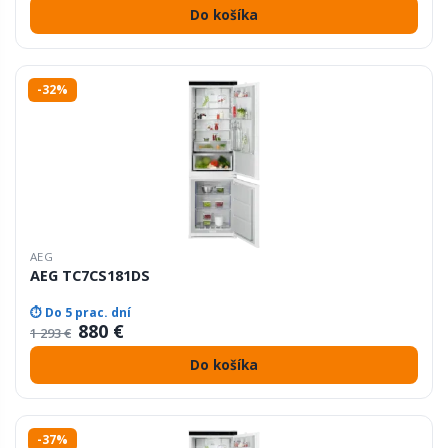
Do košíka
-32%
AEG
AEG TC7CS181DS
⏱ Do 5 prac. dní
880 €
1 293 €
Do košíka
-37%