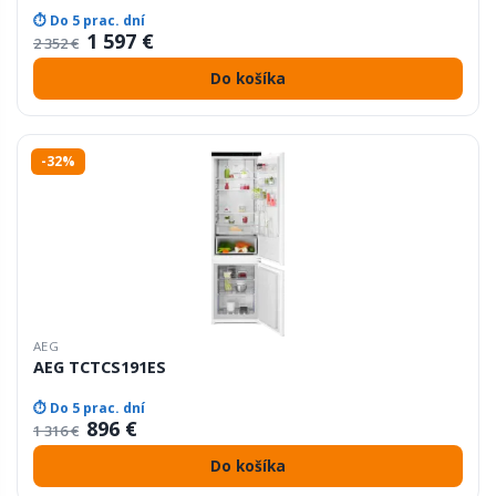
⏱ Do 5 prac. dní
1 597 €
2 352 €
Do košíka
-32%
AEG
AEG TCTCS191ES
⏱ Do 5 prac. dní
896 €
1 316 €
Do košíka