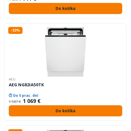
Do košíka
-33%
AEG
AEG NG82IA50TK
⏱ Do 5 prac. dní
1 069 €
1 587 €
Do košíka