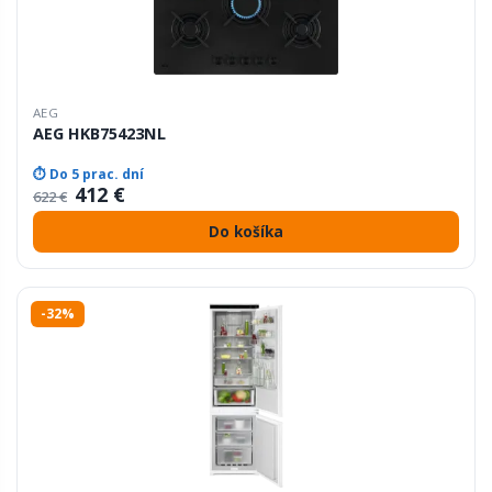
AEG
AEG HKB75423NL
⏱ Do 5 prac. dní
412 €
622 €
Do košíka
-32%