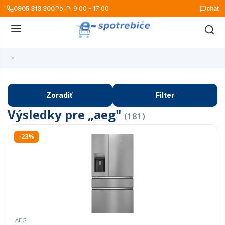
0905 313 300
Po-Pi 9:00 - 17:00
chat
>
Zoradiť
Filter
Výsledky pre „aeg"
(181)
-23%
AEG