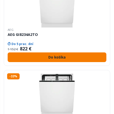
AEG
AEG GI8234A2TO
⏱ Do 5 prac. dní
822 €
1 152 €
Do košíka
-33%