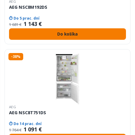
AEG
AEG NSC8M192DS
⏱ Do 5 prac. dní
1 143 €
1 681 €
Do košíka
-38%
AEG
AEG NSC8T751DS
⏱ Do 14 prac. dní
1 091 €
1 764 €