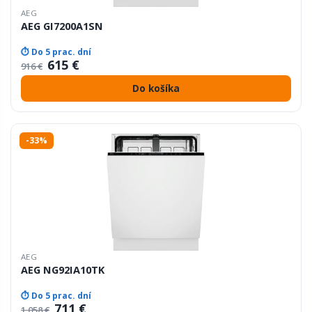
AEG
AEG GI7200A1SN
⏱ Do 5 prac. dní
615 €
916 €
Do košíka
-33%
AEG
AEG NG92IA10TK
⏱ Do 5 prac. dní
711 €
1 058 €