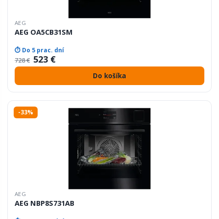
AEG
AEG OA5CB31SM
⏱ Do 5 prac. dní
523 €
728 €
Do košíka
-33%
AEG
AEG NBP8S731AB