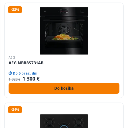
-33%
AEG
AEG NBB8S731AB
⏱ Do 5 prac. dní
1 300 €
1 928 €
Do košíka
-34%