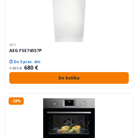
AEG
AEG FSE74557P
⏱ Do 5 prac. dní
680 €
1 011 €
Do košíka
-28%