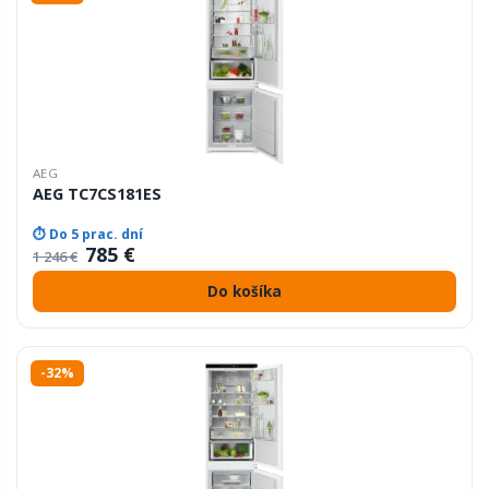
AEG
AEG TC7CS181ES
⏱ Do 5 prac. dní
785 €
1 246 €
Do košíka
-32%