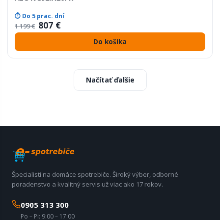
⏱ Do 5 prac. dní
807 €
1 199 €
Do košíka
Načítať ďalšie
Špecialisti na domáce spotrebiče. Široký výber, odborné
poradenstvo a kvalitný servis už viac ako 17 rokov.
0905 313 300
Po – Pi: 9:00 – 17:00