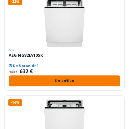
-33%
AEG
AEG NG82IA10SK
⏱ Do 5 prac. dní
632 €
940 €
Do košíka
-16%