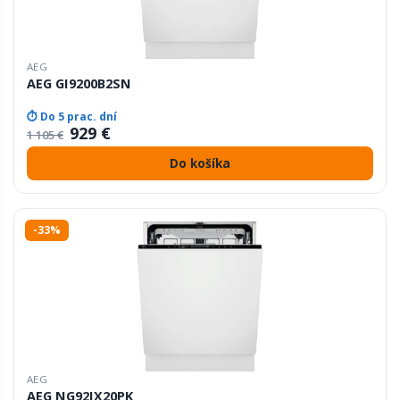
AEG
AEG GI9200B2SN
⏱ Do 5 prac. dní
929 €
1 105 €
Do košíka
-33%
AEG
AEG NG92IX20PK