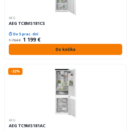
AEG
AEG TC8MS181CS
⏱ Do 5 prac. dní
1 199 €
1 764 €
Do košíka
-32%
AEG
AEG TC9MS181AC