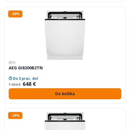
-39%
AEG
AEG GI8200B2TN
⏱ Do 5 prac. dní
648 €
1 056 €
Do košíka
-29%