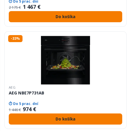
⏱ Do 5 prac. dní
1 467 €
2 175 €
Do košíka
-33%
AEG
AEG NBE7P731AB
⏱ Do 5 prac. dní
974 €
1 446 €
Do košíka