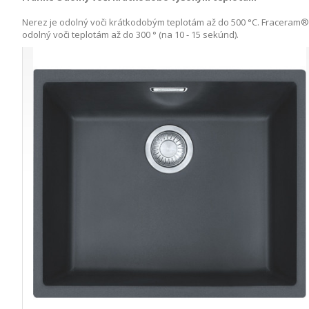
Nerez je odolný voči krátkodobým teplotám až do 500 °C. Fraceram® je
odolný voči teplotám až do 300 ° (na 10 - 15 sekúnd).