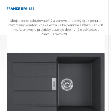
FRANKE BFG 611
Obojstranne zabudovateľný a cenovo priaznivý drez ponúka
maximálny komfort, vďaka extra veľkej vaničke s hĺbkou až 200
mm. Atraktívny a praktický dizajn je doplnený o odkladaciu
plochu s rovnými…
245,00 €
s DPH · doprava zdarma
do 3 prac. dní