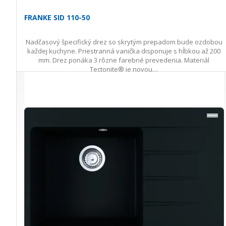
FRANKE SID 110-50
Nadčasový špecifický drez so skrytým prepadom bude ozdobou
každej kuchyne. Priestranná vanička disponuje s hĺbkou až 200
mm. Drez ponáka 3 rôzne farebné prevedenia. Materiál
Tectonite® je novou…
158,00 €
158,00 €
Ušetríte 0,00 €
s DPH · doprava zdarma
do 3 prac. dní