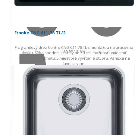
Franke CNG 611-78 TL/2
Fragranitový drez Centro CNG 611-78 TL s montážou na pracovnú
U Vás
12. 08.
dosku. Šírka spodnej skrinky od 50 cm, možnosť umiestniť
dávkovač saponátu, 5 miest pre vyvŕtanie otvoru. Vanička na
ľavej strane.
257,00 €
s DPH · doprava zdarma
do 3 prac. dní