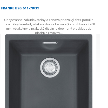
FRANKE BSG 611-78/39
Obojstranne zabudovateľný a cenovo priaznivý drez ponúka
maximálny komfort, vďaka extra veľkej vaničke s hĺbkou až 200
mm. Atraktívny a praktický dizajn je doplnený o odkladaciu
plochu s rovnými…
176,00 €
s DPH · doprava zdarma
do 3 prac. dní