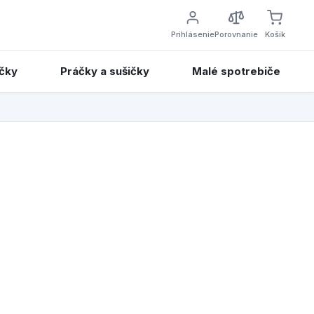
Prihlásenie
Porovnanie
Košík
čky
Práčky a sušičky
Malé spotrebiče