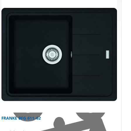
221,00 €
s DPH · doprava zdarma
do 3 prac. dní
Do košíka
FRANKE BFG 611-62