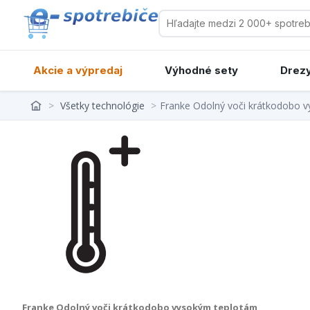
Akcie a výpredaj
Výhodné sety
Drezy
>
Všetky technológie
>
Franke Odolný voči krátkodobo 
Franke Odolný voči krátkodobo vysokým teplotám